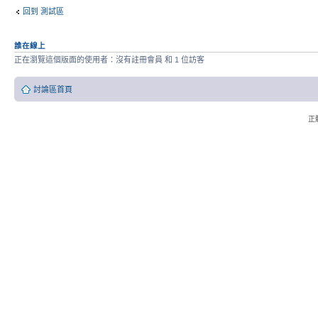
回到 測試區
誰在線上
正在瀏覽這個版面的使用者：沒有註冊會員 和 1 位訪客
討論區首頁
正