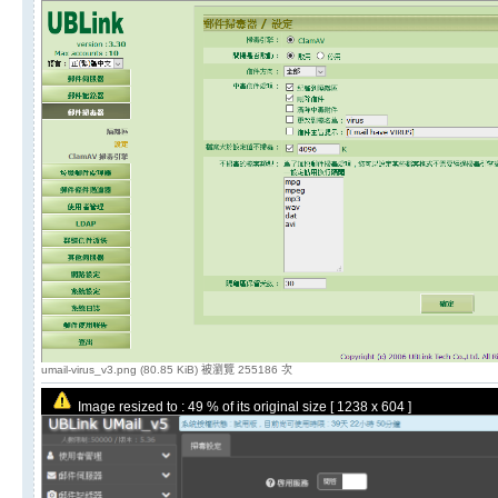
umail-virus_v3.png (80.85 KiB) 被瀏覽 255186 次
Image resized to : 49 % of its original size [ 1238 x 604 ]