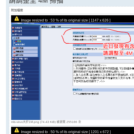
請調整至 4M 掃描
附加檔案
Image resized to : 53 % of its original size [ 1147 x 626 ]
mls-virus大於1M.png (74.43 KiB) 被瀏覽 255186 次
Image resized to : 50 % of its original size [ 1201 x 672 ]