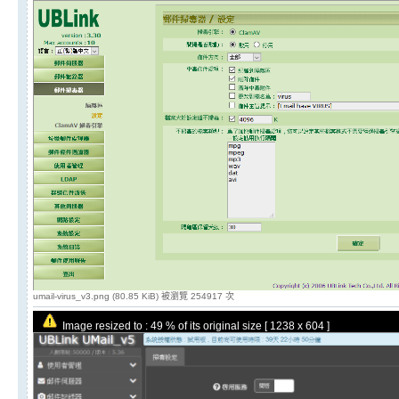
umail-virus_v3.png (80.85 KiB) 被瀏覽 254917 次
Image resized to : 49 % of its original size [ 1238 x 604 ]