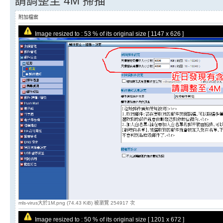
請調整至 4M 掃描
附加檔案
Image resized to : 53 % of its original size [ 1147 x 626 ]
mls-virus大於1M.png (74.43 KiB) 被瀏覽 254917 次
Image resized to : 50 % of its original size [ 1201 x 672 ]