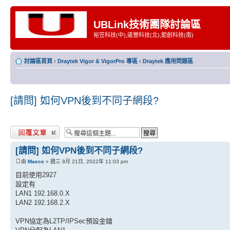
UBLink技術團隊討論區
裕笠科技(中),遠豐科技(北),鉅創科技(南)
討論區首頁
‹
Draytek Vigor & VigorPro 專區
‹
Draytek 應用問題區
[請問] 如何VPN後到不同子網段?
發表回覆
[請問] 如何VPN後到不同子網段?
由
Maece
» 週三 9月 21日, 2022年 11:03 pm
目前使用2927
設定有
LAN1 192.168.0.X
LAN2 192.168.2.X
VPN協定為L2TP/IPSec預設金鑰