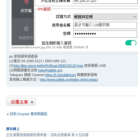
smartvpnclient-route.jpg (60.23 KiB) 被瀏覽 329686 次
ps:求助順序請直接
(1)電洽 04-2260-5121 / 0963-685-121
(2)
http://line.naver.jp/ti/p/%40xat.0000132120.jmw
技術客服 LINE
(3)問題請優先洽詢
help@ublink.org
Telegram 頻道 Channel
https://t.me/ublinkorg
韌體更新發佈
其他線上聯絡方式，
http://www.ublink.org/index.php/contact
發表回覆
回到 Draytek 應用問題區
誰在線上
正在瀏覽這個版面的使用者：沒有註冊會員 和 9 位訪客