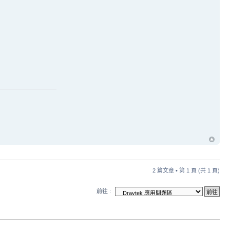
2 篇文章 • 第
1
頁 (共
1
頁)
前往 :