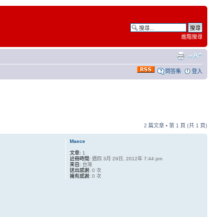
進階搜尋
問答集
登入
2 篇文章 • 第
1
頁 (共
1
頁)
Maece
文章:
1
註冊時間:
週四 3月 29日, 2012年 7:44 pm
來自:
台灣
送出感謝:
0 次
擁有感謝:
0 次