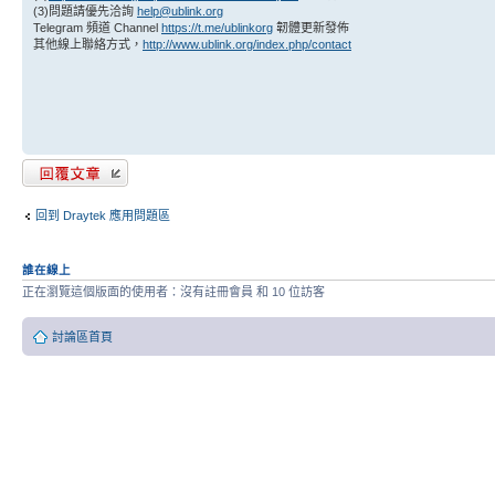
(3)問題請優先洽詢
help@ublink.org
Telegram 頻道 Channel
https://t.me/ublinkorg
韌體更新發佈
其他線上聯絡方式，
http://www.ublink.org/index.php/contact
發表回覆
回到 Draytek 應用問題區
誰在線上
正在瀏覽這個版面的使用者：沒有註冊會員 和 10 位訪客
討論區首頁