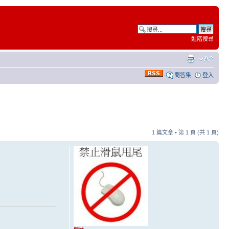
進階搜尋
問答集
登入
1 篇文章 • 第
1
頁 (共
1
頁)