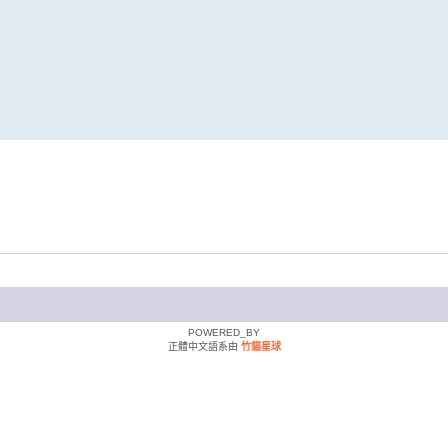
POWERED_BY
正體中文語系由
竹貓星球