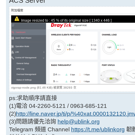
ACS Server
附加檔案
Image resized to : 45 % of its original size [ 1340 x 446 ]
vigorap-node.png (81.46 KiB) 被瀏覽 38293 次
ps:求助順序請直接
(1)電洽 04-2260-5121 / 0963-685-121
(2)
http://line.naver.jp/ti/p/%40xat.0000132120.j
(3)問題請優先洽詢
help@ublink.org
Telegram 頻道 Channel
https://t.me/ublinkorg
韌