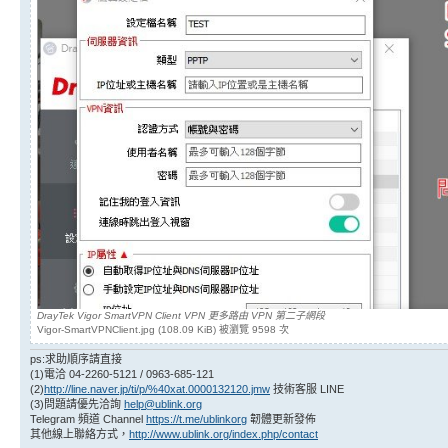
DrayTek Vigor SmartVPN Client VPN 更多路由 VPN 第二子網段
Vigor-SmartVPNClient.jpg (108.09 KiB) 被瀏覽 9598 次
ps:求助順序請直接
(1)電洽 04-2260-5121 / 0963-685-121
(2)
http://line.naver.jp/ti/p/%40xat.0000132120.jmw
技術客服 LINE
(3)問題請優先洽詢
help@ublink.org
Telegram 頻道 Channel
https://t.me/ublinkorg
韌體更新發佈
其他線上聯絡方式，
http://www.ublink.org/index.php/contact