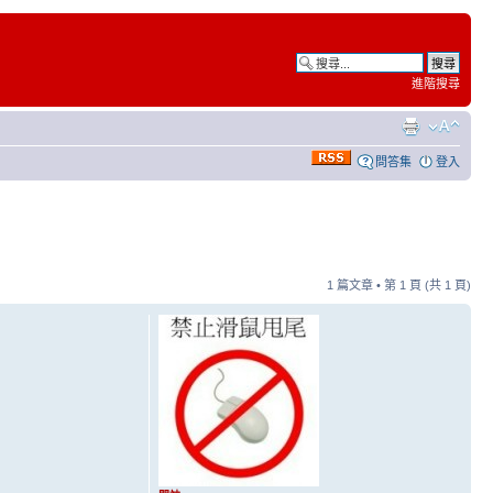
進階搜尋
問答集
登入
1 篇文章 • 第
1
頁 (共
1
頁)