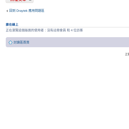
回到 Draytek 應用問題區
誰在線上
正在瀏覽這個版面的使用者：沒有註冊會員 和 4 位訪客
討論區首頁
正