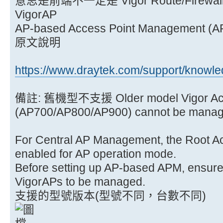
意思是前端不一定是 Vigor Route/Fire
VigorAP
AP-based Access Point Management (A
原文說明
https://www.draytek.com/support/knowl
備註: 舊機型不支援 Older model Vigor Acc
(AP700/AP800/AP900) cannot be manag
For Central AP Management, the Root A
enabled for AP operation mode.
Before setting up AP-based APM, ensure
VigorAPs to be managed.
支援的型號版本(型號不同，台數不同)