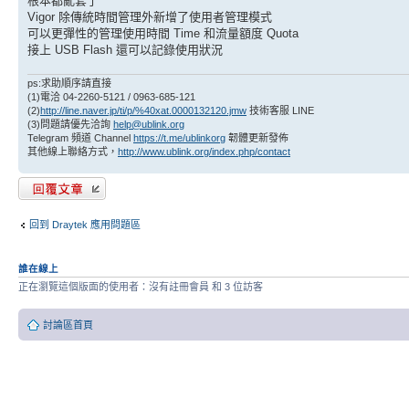
根本都亂套了
Vigor 除傳統時間管理外新增了使用者管理模式
可以更彈性的管理使用時間 Time 和流量額度 Quota
接上 USB Flash 還可以記錄使用狀況
ps:求助順序請直接
(1)電洽 04-2260-5121 / 0963-685-121
(2)
http://line.naver.jp/ti/p/%40xat.0000132120.jmw
技術客服 LINE
(3)問題請優先洽詢
help@ublink.org
Telegram 頻道 Channel
https://t.me/ublinkorg
韌體更新發佈
其他線上聯絡方式，
http://www.ublink.org/index.php/contact
發表回覆
回到 Draytek 應用問題區
誰在線上
正在瀏覽這個版面的使用者：沒有註冊會員 和 3 位訪客
討論區首頁