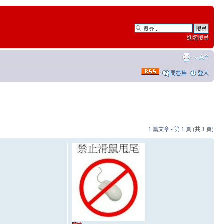
進階搜尋
問答集
登入
1 篇文章 • 第
1
頁 (共
1
頁)