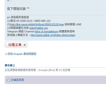
5...
底下開放討論 ^^
ps:求助順序請直接
(1)電洽 04-2260-5121 / 0963-685-121
(2)
http://line.naver.jp/ti/p/%40xat.0000132120.jmw
技術客服 LINE
(3)問題請優先洽詢
help@ublink.org
Telegram 頻道 Channel
https://t.me/ublinkorg
韌體更新發佈
其他線上聯絡方式，
http://www.ublink.org/index.php/contact
發表回覆
回到 Draytek 應用問題區
誰在線上
正在瀏覽這個版面的使用者：
Google [Bot]
和 12 位訪客
討論區首頁