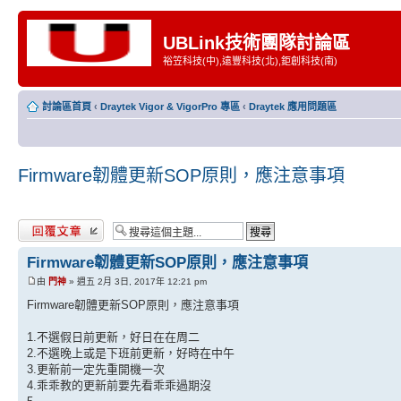
UBLink技術團隊討論區
裕笠科技(中),遠豐科技(北),鉅創科技(南)
討論區首頁
‹
Draytek Vigor & VigorPro 專區
‹
Draytek 應用問題區
Firmware韌體更新SOP原則，應注意事項
發表回覆
Firmware韌體更新SOP原則，應注意事項
由
門神
» 週五 2月 3日, 2017年 12:21 pm
Firmware韌體更新SOP原則，應注意事項
1.不選假日前更新，好日在在周二
2.不選晚上或是下班前更新，好時在中午
3.更新前一定先重開機一次
4.乖乖教的更新前要先看乖乖過期沒