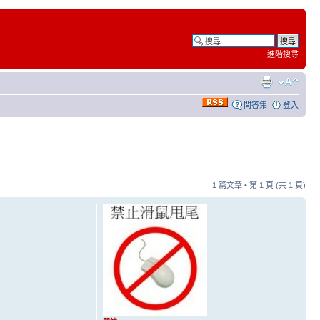
進階搜尋
問答集
登入
1 篇文章 • 第
1
頁 (共
1
頁)