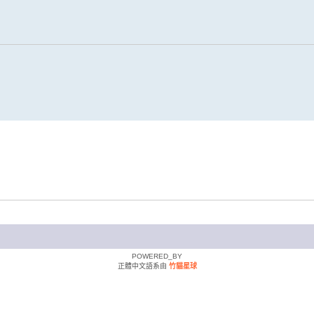
POWERED_BY
正體中文語系由
竹貓星球