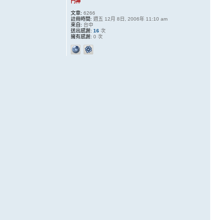
門神
文章:
6266
註冊時間:
週五 12月 8日, 2006年 11:10 am
來自:
台中
送出感謝:
16
次
擁有感謝:
0 次