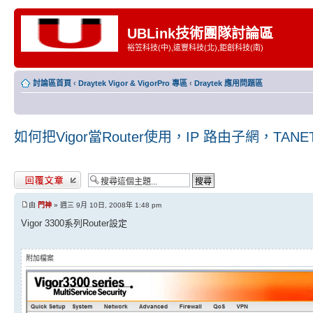
UBLink技術團隊討論區
裕笠科技(中),遠豐科技(北),鉅創科技(南)
討論區首頁
‹
Draytek Vigor & VigorPro 專區
‹
Draytek 應用問題區
如何把Vigor當Router使用，IP 路由子網，TANE
發表回覆
由
門神
» 週三 9月 10日, 2008年 1:48 pm
Vigor 3300系列Router設定
附加檔案