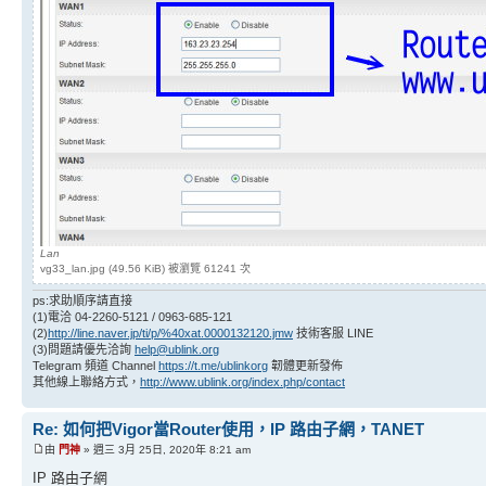
Lan
vg33_lan.jpg (49.56 KiB) 被瀏覽 61241 次
ps:求助順序請直接
(1)電洽 04-2260-5121 / 0963-685-121
(2)
http://line.naver.jp/ti/p/%40xat.0000132120.jmw
技術客服 LINE
(3)問題請優先洽詢
help@ublink.org
Telegram 頻道 Channel
https://t.me/ublinkorg
韌體更新發佈
其他線上聯絡方式，
http://www.ublink.org/index.php/contact
Re: 如何把Vigor當Router使用，IP 路由子網，TANET
由
門神
» 週三 3月 25日, 2020年 8:21 am
IP 路由子網