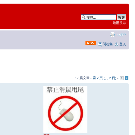
進階搜尋
問答集
登入
17 篇文章 •
第
2
頁 (共
2
頁)
•
1
2