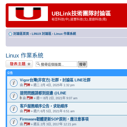
UBLink技術團隊討論區
裕笠科技(中),遠豐科技(北),鉅創科技(南)
討論區首頁
‹
LINUX 討論區
‹
Linux 作業系統
Linux 作業系統
發表新主題
公告
Vigor台灣(非官方) 社群，討論區 LINE社群
由
門神
» 週二 2月 4日, 2025年 1:32 pm
提問問題請都到這邊 @LINE
由
門神
» 週一 8月 2日, 2021年 9:07 am
客戶服務順序公告，求助順序
由
門神
» 週六 6月 5日, 2021年 6:51 am
Firmware韌體更新SOP原則，應注意事項
由
門神
» 週五 2月 3日, 2017年 12:21 pm