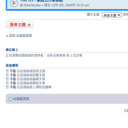
You OS - 網頁式作業系統
由 DarkSkyline » 週五 12月 8日, 2006年 10:22 am
顯示主題 :
排
發表新主題
回到 討論區首頁
誰在線上
正在瀏覽這個版面的使用者：沒有註冊會員 和 3 位訪客
版面權限
您
不能
在這個版面發表主題
您
不能
在這個版面回覆主題
您
不能
在這個版面編輯文章
您
不能
在這個版面刪除文章
您
不能
在這個版面上傳附加檔案
討論區首頁
正