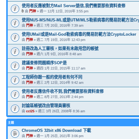
使用者反應被對方Mail Server退信,我們需要那些資料查修
由
門神
» 週一 12月 12日, 2016年 3:55 pm
使用NUS-MS/NUS-ML或是UTM/MLS勒索病毒的簡易防範方法Crypt
由
門神
» 週三 7月 20日, 2016年 7:39 am
使用UMail或是Mail-God勒索病毒的簡易防範方法CryptoLocker
由
門神
» 週二 7月 19日, 2016年 12:43 pm
註冊改為人工審核，如果有未啟用您的帳號
由
門神
» 週六 1月 9日, 2016年 8:48 am
建議查修問題順序SOP是
由
門神
» 週四 1月 22日, 2015年 11:17 am
工程師你跟一般的使用者有何不同
由
門神
» 週三 2月 12日, 2014年 9:42 am
使用者反應信件收不到,我們需要那些資料查修
由
門神
» 週二 8月 27日, 2013年 2:44 pm
討論區帳號改由管理員審核
由
ccl25
» 週三 3月 26日, 2008年 8:36 am
主題
ChromeOS 32bit x86 Download 下載
由
門神
» 週一 1月 25日, 2021年 3:06 pm