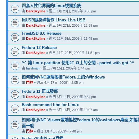
四套人性化界面的Linux視窗系統
由
DarkSkyline
» 週三 1月 23日, 2019年 3:38 pm
用USB隨身碟製作 Linux Live USB
由
DarkSkyline
» 週五 6月 27日, 2008年 12:39 pm
FreeBSD 8.0 Release
由
DarkSkyline
» 週六 12月 5日, 2009年 11:49 pm
Fedora 12 Release
由
DarkSkyline
» 週日 11月 22日, 2009年 11:51 pm
^^ 讓 linux partition 使用2T 以上的空間 - parted with gpt ^^
由
hardman
» 週三 7月 15日, 2009年 1:44 pm
如何使用VNC遠端搖控Fedora 11的xWindows
由
門神
» 週三 6月 17日, 2009年 2:05 pm
Fedora 11 正式發佈
由
DarkSkyline
» 週四 6月 11日, 2009年 9:54 pm
Bash command line for Linux
由
DarkSkyline
» 週一 3月 16日, 2009年 10:07 am
如何利用VNC Viewer遠端搖控Fedora 10的x-windows桌面,如搖
面一般
由
門神
» 週日 1月 4日, 2009年 7:48 pm
Fedora10中以root登錄