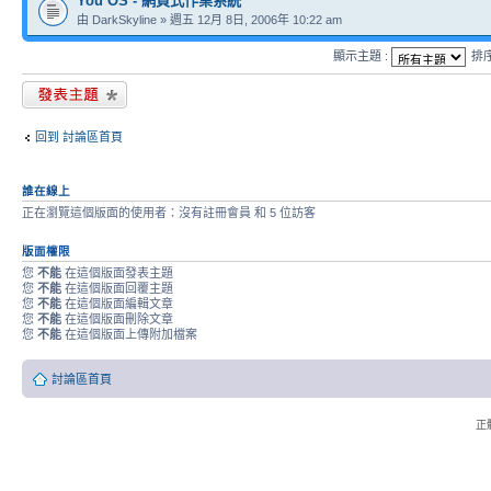
You OS - 網頁式作業系統
由 DarkSkyline » 週五 12月 8日, 2006年 10:22 am
顯示主題 :
排
發表新主題
回到 討論區首頁
誰在線上
正在瀏覽這個版面的使用者：沒有註冊會員 和 5 位訪客
版面權限
您
不能
在這個版面發表主題
您
不能
在這個版面回覆主題
您
不能
在這個版面編輯文章
您
不能
在這個版面刪除文章
您
不能
在這個版面上傳附加檔案
討論區首頁
正