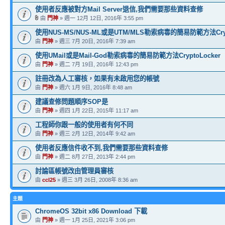
使用者反應被對方Mail Server退信,我們需要那些資料查修
由
門神
» 週一 12月 12日, 2016年 3:55 pm
使用NUS-MS/NUS-ML或是UTM/MLS勒索病毒的簡易防範方法Crypt
由
門神
» 週三 7月 20日, 2016年 7:39 am
使用UMail或是Mail-God勒索病毒的簡易防範方法CryptoLocker
由
門神
» 週二 7月 19日, 2016年 12:43 pm
註冊改為人工審核，如果有未啟用您的帳號
由
門神
» 週六 1月 9日, 2016年 8:48 am
建議查修問題順序SOP是
由
門神
» 週四 1月 22日, 2015年 11:17 am
工程師你跟一般的使用者有何不同
由
門神
» 週三 2月 12日, 2014年 9:42 am
使用者反應信件收不到,我們需要那些資料查修
由
門神
» 週二 8月 27日, 2013年 2:44 pm
討論區帳號改由管理員審核
由
ccl25
» 週三 3月 26日, 2008年 8:36 am
主題
ChromeOS 32bit x86 Download 下載
由
門神
» 週一 1月 25日, 2021年 3:06 pm