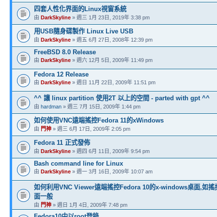
四套人性化界面的Linux視窗系統
由
DarkSkyline
» 週三 1月 23日, 2019年 3:38 pm
用USB隨身碟製作 Linux Live USB
由
DarkSkyline
» 週五 6月 27日, 2008年 12:39 pm
FreeBSD 8.0 Release
由
DarkSkyline
» 週六 12月 5日, 2009年 11:49 pm
Fedora 12 Release
由
DarkSkyline
» 週日 11月 22日, 2009年 11:51 pm
^^ 讓 linux partition 使用2T 以上的空間 - parted with gpt ^^
由
hardman
» 週三 7月 15日, 2009年 1:44 pm
如何使用VNC遠端搖控Fedora 11的xWindows
由
門神
» 週三 6月 17日, 2009年 2:05 pm
Fedora 11 正式發佈
由
DarkSkyline
» 週四 6月 11日, 2009年 9:54 pm
Bash command line for Linux
由
DarkSkyline
» 週一 3月 16日, 2009年 10:07 am
如何利用VNC Viewer遠端搖控Fedora 10的x-windows桌面,如搖
面一般
由
門神
» 週日 1月 4日, 2009年 7:48 pm
Fedora10中以root登錄