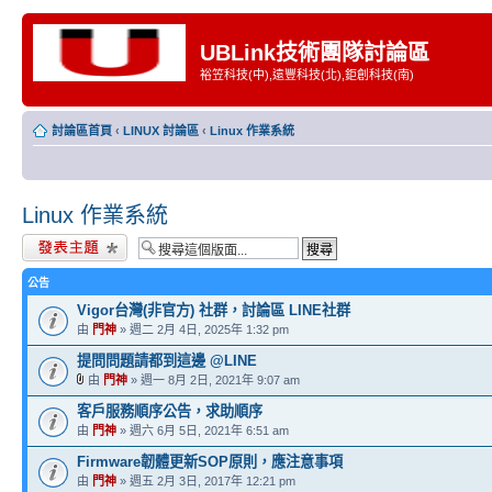
UBLink技術團隊討論區
裕笠科技(中),遠豐科技(北),鉅創科技(南)
討論區首頁
‹
LINUX 討論區
‹
Linux 作業系統
Linux 作業系統
發表新主題
公告
Vigor台灣(非官方) 社群，討論區 LINE社群
由
門神
» 週二 2月 4日, 2025年 1:32 pm
提問問題請都到這邊 @LINE
由
門神
» 週一 8月 2日, 2021年 9:07 am
客戶服務順序公告，求助順序
由
門神
» 週六 6月 5日, 2021年 6:51 am
Firmware韌體更新SOP原則，應注意事項
由
門神
» 週五 2月 3日, 2017年 12:21 pm