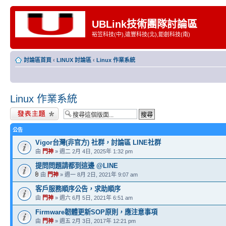
UBLink技術團隊討論區
裕笠科技(中),遠豐科技(北),鉅創科技(南)
討論區首頁
‹
LINUX 討論區
‹
Linux 作業系統
Linux 作業系統
發表新主題
公告
Vigor台灣(非官方) 社群，討論區 LINE社群
由
門神
» 週二 2月 4日, 2025年 1:32 pm
提問問題請都到這邊 @LINE
由
門神
» 週一 8月 2日, 2021年 9:07 am
客戶服務順序公告，求助順序
由
門神
» 週六 6月 5日, 2021年 6:51 am
Firmware韌體更新SOP原則，應注意事項
由
門神
» 週五 2月 3日, 2017年 12:21 pm