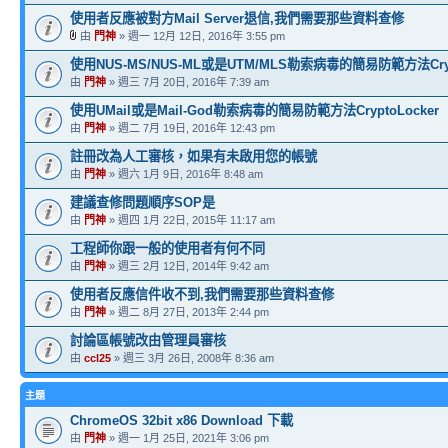
使用者反應被對方Mail Server退信,我們需要那些資料查修
由
門神
» 週一 12月 12日, 2016年 3:55 pm
使用NUS-MS/NUS-ML或是UTM/MLS勒索病毒的簡易防範方法Crypt
由
門神
» 週三 7月 20日, 2016年 7:39 am
使用UMail或是Mail-God勒索病毒的簡易防範方法CryptoLocker
由
門神
» 週二 7月 19日, 2016年 12:43 pm
註冊改為人工審核，如果有未啟用您的帳號
由
門神
» 週六 1月 9日, 2016年 8:48 am
建議查修問題順序SOP是
由
門神
» 週四 1月 22日, 2015年 11:17 am
工程師你跟一般的使用者有何不同
由
門神
» 週三 2月 12日, 2014年 9:42 am
使用者反應信件收不到,我們需要那些資料查修
由
門神
» 週二 8月 27日, 2013年 2:44 pm
討論區帳號改由管理員審核
由
ccl25
» 週三 3月 26日, 2008年 8:36 am
主題
ChromeOS 32bit x86 Download 下載
由
門神
» 週一 1月 25日, 2021年 3:06 pm