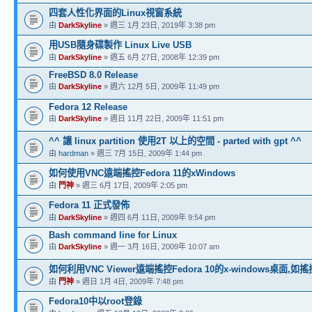
四套人性化界面的Linux視窗系統
由
DarkSkyline
» 週三 1月 23日, 2019年 3:38 pm
用USB隨身碟製作 Linux Live USB
由
DarkSkyline
» 週五 6月 27日, 2008年 12:39 pm
FreeBSD 8.0 Release
由
DarkSkyline
» 週六 12月 5日, 2009年 11:49 pm
Fedora 12 Release
由
DarkSkyline
» 週日 11月 22日, 2009年 11:51 pm
^^ 讓 linux partition 使用2T 以上的空間 - parted with gpt ^^
由
hardman
» 週三 7月 15日, 2009年 1:44 pm
如何使用VNC遠端搖控Fedora 11的xWindows
由
門神
» 週三 6月 17日, 2009年 2:05 pm
Fedora 11 正式發佈
由
DarkSkyline
» 週四 6月 11日, 2009年 9:54 pm
Bash command line for Linux
由
DarkSkyline
» 週一 3月 16日, 2009年 10:07 am
如何利用VNC Viewer遠端搖控Fedora 10的x-windows桌面,如
由
門神
» 週日 1月 4日, 2009年 7:48 pm
Fedora10中以root登錄