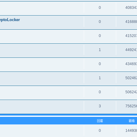
0
40834
oLocker
0
41688
0
41520
1
44924
0
43469
1
50246
0
50624
3
75625
回覆
觀看
0
14493