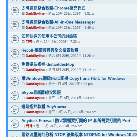
即時通訊整合軟體-Chrome擴充程式
由
DarkSkyline
» 週五 10月 25日, 2024年 9:51 am
即時通訊整合軟體-All-in-One Messenger
由
DarkSkyline
» 週五 10月 25日, 2024年 9:49 am
如何快速的使用本公司的討論區
由
門神
» 週六 12月 9日, 2006年 7:33 am
Recoll-檔案搜尋與全文檢索軟體
由
DarkSkyline
» 週六 8月 20日, 2022年 11:26 pm
免費遠端遙控-distantdesktop
由
DarkSkyline
» 週四 5月 26日, 2022年 11:14 am
讓Windows開啟HEIC圖檔-CopyTrans HEIC for Windows
由
DarkSkyline
» 週一 1月 3日, 2022年 1:06 pm
Skype最新離線安裝版
由
DarkSkyline
» 週三 12月 8日, 2021年 8:54 am
遠端遙控軟體-AnyViewer
由
DarkSkyline
» 週三 10月 27日, 2021年 3:03 pm
Anydesk Firewall 防火牆需要打開的 IP 和所需要打開的 Port
由
門神
» 週一 5月 24日, 2021年 2:56 pm
網路流量統計分析 NTOP 後繼版本 NTOPNG for Windows 10 