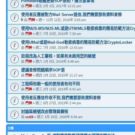
Firmware韌體更新SOP原則，應注意事項
由
門神
» 週五 2月 3日, 2017年 12:21 pm
使用者反應被對方Mail Server退信,我們需要那些資料查修
由
門神
» 週一 12月 12日, 2016年 3:55 pm
使用NUS-MS/NUS-ML或是UTM/MLS勒索病毒的簡易防範方法Crypt
由
門神
» 週三 7月 20日, 2016年 7:39 am
使用UMail或是Mail-God勒索病毒的簡易防範方法CryptoLocker
由
門神
» 週二 7月 19日, 2016年 12:43 pm
註冊改為人工審核，如果有未啟用您的帳號
由
門神
» 週六 1月 9日, 2016年 8:48 am
建議查修問題順序SOP是
由
門神
» 週四 1月 22日, 2015年 11:17 am
工程師你跟一般的使用者有何不同
由
門神
» 週三 2月 12日, 2014年 9:42 am
使用者反應信件收不到,我們需要那些資料查修
由
門神
» 週二 8月 27日, 2013年 2:44 pm
討論區帳號改由管理員審核
由
ccl25
» 週三 3月 26日, 2008年 8:36 am
主題