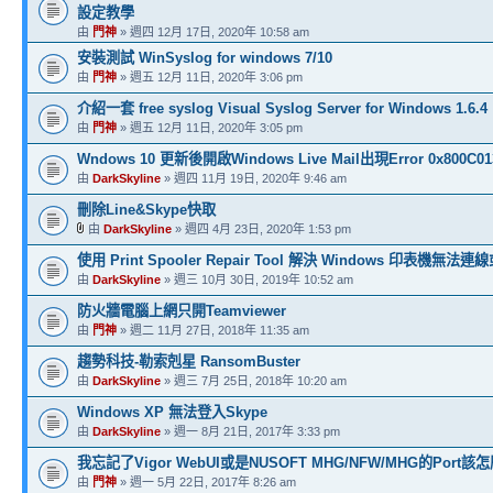
設定教學
由
門神
» 週四 12月 17日, 2020年 10:58 am
安裝測試 WinSyslog for windows 7/10
由
門神
» 週五 12月 11日, 2020年 3:06 pm
介紹一套 free syslog Visual Syslog Server for Windows 1.6.4
由
門神
» 週五 12月 11日, 2020年 3:05 pm
Wndows 10 更新後開啟Windows Live Mail出現Error 0x800C0
由
DarkSkyline
» 週四 11月 19日, 2020年 9:46 am
刪除Line&Skype快取
由
DarkSkyline
» 週四 4月 23日, 2020年 1:53 pm
使用 Print Spooler Repair Tool 解決 Windows 印表機無
由
DarkSkyline
» 週三 10月 30日, 2019年 10:52 am
防火牆電腦上網只開Teamviewer
由
門神
» 週二 11月 27日, 2018年 11:35 am
趨勢科技-勒索剋星 RansomBuster
由
DarkSkyline
» 週三 7月 25日, 2018年 10:20 am
Windows XP 無法登入Skype
由
DarkSkyline
» 週一 8月 21日, 2017年 3:33 pm
我忘記了Vigor WebUI或是NUSOFT MHG/NFW/MHG的Port
由
門神
» 週一 5月 22日, 2017年 8:26 am