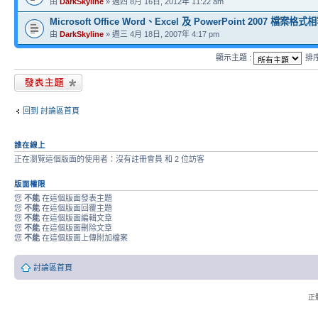
由
DarkSkyline
» 週四 8月 16日, 2012年 11:22 am
Microsoft Office Word、Excel 及 PowerPoint 2007 檔案
由
DarkSkyline
» 週三 4月 18日, 2007年 4:17 pm
顯示主題 :
排
發表新主題
回到 討論區首頁
誰在線上
正在瀏覽這個版面的使用者：沒有註冊會員 和 2 位訪客
版面權限
您
不能
在這個版面發表主題
您
不能
在這個版面回覆主題
您
不能
在這個版面編輯文章
您
不能
在這個版面刪除文章
您
不能
在這個版面上傳附加檔案
討論區首頁
正