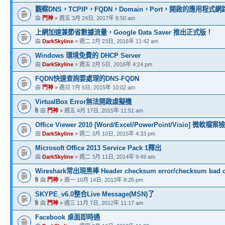
觀察DNS，TCPIP，FQDN，Domain，Port，開啟的應用程式
由
門神
» 週五 3月 24日, 2017年 8:50 am
上網加速兼節省數據流量，Google Data Saver 推出正式版！
由
DarkSkyline
» 週二 2月 23日, 2016年 11:42 am
Windows 環境免費的 DHCP Server
由
DarkSkyline
» 週五 2月 5日, 2016年 4:24 pm
FQDN快速查詢要處理的DNS-FQDN
由
門神
» 週日 7月 5日, 2015年 10:02 am
VirtualBox Error無法開啟虛擬機
由
門神
» 週五 4月 17日, 2015年 11:51 am
Office Viewer 2010 [Word/Excel/PowerPoint/Visio] 微軟檔
由
DarkSkyline
» 週二 3月 10日, 2015年 4:33 pm
Microsoft Office 2013 Service Pack 1釋出
由
DarkSkyline
» 週二 3月 11日, 2014年 9:49 am
Wireshark常出現黑棒 Header checksum error/checksum bad 
由
門神
» 週一 10月 14日, 2013年 8:26 pm
SKYPE_v6.0整合Live Message(MSN)了
由
門神
» 週三 11月 7日, 2012年 11:17 am
Facebook 桌面即時通