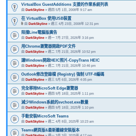
VirtualBox GuestAdditions 支援的作業系統列表
由
DarkSkyline
» 週四 5月 1日, 2008年 9:17 am
在 VirtualBox 使用USB裝置
由
DarkSkyline
» 週三 4月 23日, 2008年 12:31 pm
阻擋Line電腦版廣告
由
DarkSkyline
» 週一 7月 27日, 2026年 3:16 pm
用Chrome瀏覽器開啟PDF文件
由
DarkSkyline
» 週二 7月 21日, 2026年 10:52 pm
讓Windows開啟HEIC照片-CopyTrans HEIC
由
DarkSkyline
» 週二 7月 21日, 2026年 10:46 pm
Outlook修改登錄檔 (Registry) 強制 UTF-8編碼
由
DarkSkyline
» 週三 5月 6日, 2026年 4:05 pm
完全移除MicroSoft Edge瀏覽器
由
DarkSkyline
» 週四 9月 18日, 2025年 1:11 pm
減少Windows系統的svchost.exe數量
由
DarkSkyline
» 週四 9月 18日, 2025年 1:10 pm
手動安裝MicroSoft Teams
由
DarkSkyline
» 週二 4月 8日, 2025年 10:23 am
Teams網頁版&最新離線安裝版本
由
DarkSkyline
» 週一 3月 3日, 2025年 4:17 pm