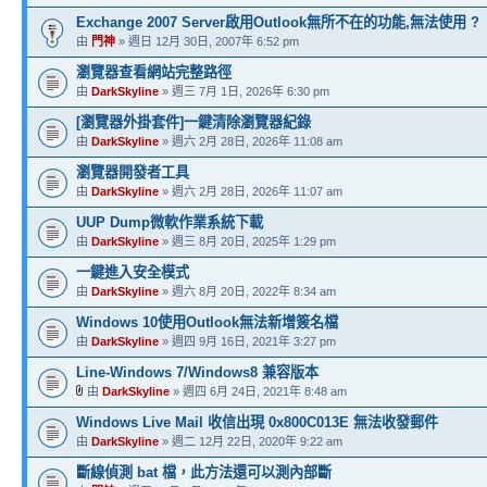
Exchange 2007 Server啟用Outlook無所不在的功能,無法使用 ?
由
門神
» 週日 12月 30日, 2007年 6:52 pm
瀏覽器查看網站完整路徑
由
DarkSkyline
» 週三 7月 1日, 2026年 6:30 pm
[瀏覽器外掛套件]一鍵清除瀏覽器紀錄
由
DarkSkyline
» 週六 2月 28日, 2026年 11:08 am
瀏覽器開發者工具
由
DarkSkyline
» 週六 2月 28日, 2026年 11:07 am
UUP Dump微軟作業系統下載
由
DarkSkyline
» 週三 8月 20日, 2025年 1:29 pm
一鍵進入安全模式
由
DarkSkyline
» 週六 8月 20日, 2022年 8:34 am
Windows 10使用Outlook無法新增簽名檔
由
DarkSkyline
» 週四 9月 16日, 2021年 3:27 pm
Line-Windows 7/Windows8 兼容版本
由
DarkSkyline
» 週四 6月 24日, 2021年 8:48 am
Windows Live Mail 收信出現 0x800C013E 無法收發郵件
由
DarkSkyline
» 週二 12月 22日, 2020年 9:22 am
斷線偵測 bat 檔，此方法還可以測內部斷