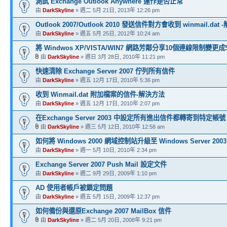
測試 Exchange Outlook Anywhere 運作是否正常
由
DarkSkyline
» 週二 5月 21日, 2013年 12:26 pm
Outlook 2007/Outlook 2010 發送信件對方會收到 winmail.dat
由
DarkSkyline
» 週五 5月 25日, 2012年 10:24 am
將 Windwos XP/VISTA/WIN7 網路芳鄰分享10個連線限制變更
由
DarkSkyline
» 週日 3月 28日, 2010年 11:21 pm
快速清除 Exchange Server 2007 佇列所有信件
由
DarkSkyline
» 週五 12月 17日, 2010年 5:36 pm
收到 Winmail.dat 附加檔案的信件-解決方法
由
DarkSkyline
» 週五 12月 17日, 2010年 2:07 pm
在Exchange Server 2003 中設定所有進出信件都轉寄到特定帳號
由
DarkSkyline
» 週三 5月 12日, 2010年 12:58 am
如何將 Windows 2000 網域控制站升級至 Windows Server 2003
由
DarkSkyline
» 週一 5月 10日, 2010年 2:34 pm
Exchange Server 2007 Push Mail 設定文件
由
DarkSkyline
» 週二 9月 29日, 2009年 1:10 pm
AD 使用者帳戶被鎖定問題
由
DarkSkyline
» 週五 5月 15日, 2009年 12:37 pm
如何備份與還原Exchange 2007 MailBox 信件
由
DarkSkyline
» 週二 5月 20日, 2008年 9:21 pm