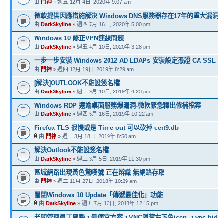
由
門神
» 週五 12月 4日, 2020年 9:07 am
微軟提供因應措施解決 Windows DNS服務器存在17年的重大漏
由
DarkSkyline
» 週四 7月 16日, 2020年 5:00 pm
Windows 10 修正VPN連線問題
由
DarkSkyline
» 週五 4月 10日, 2020年 3:28 pm
一步一步安裝 Windows 2012 AD LDAPs 安裝設定憑證 CA SSL 
由
門神
» 週四 12月 19日, 2019年 8:29 am
[解決]OUTLOOK不能設簽名檔
由
DarkSkyline
» 週二 9月 10日, 2019年 4:23 pm
Windows RDP 遠端桌面服務爆漏洞-微軟緊急釋出修補檔案
由
DarkSkyline
» 週四 5月 16日, 2019年 10:22 am
Firefox TLS 很慢或是 Time out 可以砍掉 cert9.db
由
門神
» 週一 3月 18日, 2019年 8:50 am
解決Outlook不能設簽名檔
由
DarkSkyline
» 週二 3月 5日, 2019年 11:30 pm
區域網路出現黃色驚嘆號 正在辨識 無網路存取
由
門神
» 週二 11月 27日, 2018年 10:29 am
關閉Windows 10 Update「傳遞最佳化」功能
由
DarkSkyline
» 週五 7月 13日, 2018年 12:15 pm
老闆管理員工電腦，最便宜方案，VNC隱藏右下角icon ，vnc hide Tr