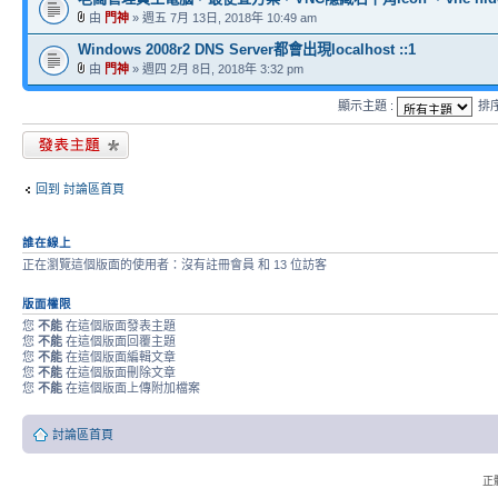
由
門神
» 週五 7月 13日, 2018年 10:49 am
Windows 2008r2 DNS Server都會出現localhost ::1
由
門神
» 週四 2月 8日, 2018年 3:32 pm
顯示主題 :
排
發表新主題
回到 討論區首頁
誰在線上
正在瀏覽這個版面的使用者：沒有註冊會員 和 13 位訪客
版面權限
您
不能
在這個版面發表主題
您
不能
在這個版面回覆主題
您
不能
在這個版面編輯文章
您
不能
在這個版面刪除文章
您
不能
在這個版面上傳附加檔案
討論區首頁
正