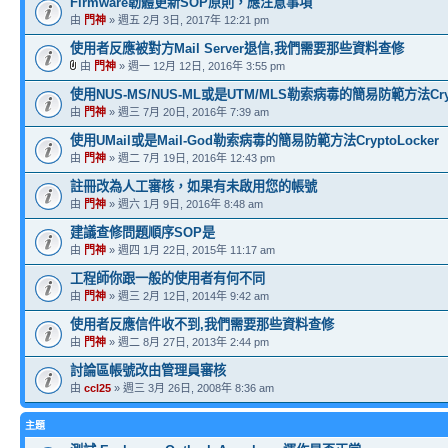
Firmware韌體更新SOP原則，應注意事項
由
門神
» 週五 2月 3日, 2017年 12:21 pm
使用者反應被對方Mail Server退信,我們需要那些資料查修
由
門神
» 週一 12月 12日, 2016年 3:55 pm
使用NUS-MS/NUS-ML或是UTM/MLS勒索病毒的簡易防範方法Crypt
由
門神
» 週三 7月 20日, 2016年 7:39 am
使用UMail或是Mail-God勒索病毒的簡易防範方法CryptoLocker
由
門神
» 週二 7月 19日, 2016年 12:43 pm
註冊改為人工審核，如果有未啟用您的帳號
由
門神
» 週六 1月 9日, 2016年 8:48 am
建議查修問題順序SOP是
由
門神
» 週四 1月 22日, 2015年 11:17 am
工程師你跟一般的使用者有何不同
由
門神
» 週三 2月 12日, 2014年 9:42 am
使用者反應信件收不到,我們需要那些資料查修
由
門神
» 週二 8月 27日, 2013年 2:44 pm
討論區帳號改由管理員審核
由
ccl25
» 週三 3月 26日, 2008年 8:36 am
主題