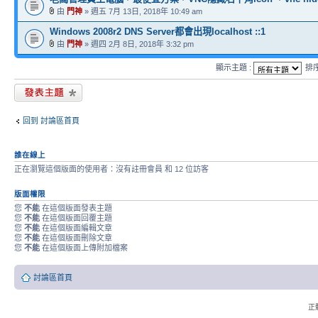
由
門神
» 週五 7月 13日, 2018年 10:49 am
Windows 2008r2 DNS Server都會出現localhost ::1
由
門神
» 週四 2月 8日, 2018年 3:32 pm
顯示主題 :
排
發表新主題
回到 討論區首頁
誰在線上
正在瀏覽這個版面的使用者：沒有註冊會員 和 12 位訪客
版面權限
您
不能
在這個版面發表主題
您
不能
在這個版面回覆主題
您
不能
在這個版面編輯文章
您
不能
在這個版面刪除文章
您
不能
在這個版面上傳附加檔案
討論區首頁
正