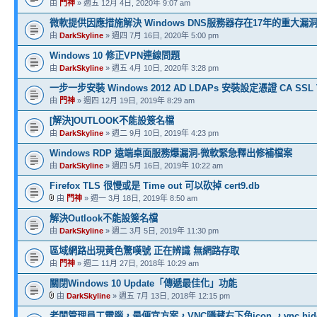
由
門神
» 週五 12月 4日, 2020年 9:07 am
微軟提供因應措施解決 Windows DNS服務器存在17年的重大漏
由
DarkSkyline
» 週四 7月 16日, 2020年 5:00 pm
Windows 10 修正VPN連線問題
由
DarkSkyline
» 週五 4月 10日, 2020年 3:28 pm
一步一步安裝 Windows 2012 AD LDAPs 安裝設定憑證 CA SSL 
由
門神
» 週四 12月 19日, 2019年 8:29 am
[解決]OUTLOOK不能設簽名檔
由
DarkSkyline
» 週二 9月 10日, 2019年 4:23 pm
Windows RDP 遠端桌面服務爆漏洞-微軟緊急釋出修補檔案
由
DarkSkyline
» 週四 5月 16日, 2019年 10:22 am
Firefox TLS 很慢或是 Time out 可以砍掉 cert9.db
由
門神
» 週一 3月 18日, 2019年 8:50 am
解決Outlook不能設簽名檔
由
DarkSkyline
» 週二 3月 5日, 2019年 11:30 pm
區域網路出現黃色驚嘆號 正在辨識 無網路存取
由
門神
» 週二 11月 27日, 2018年 10:29 am
關閉Windows 10 Update「傳遞最佳化」功能
由
DarkSkyline
» 週五 7月 13日, 2018年 12:15 pm
老闆管理員工電腦，最便宜方案，VNC隱藏右下角icon ，vnc hide Tr