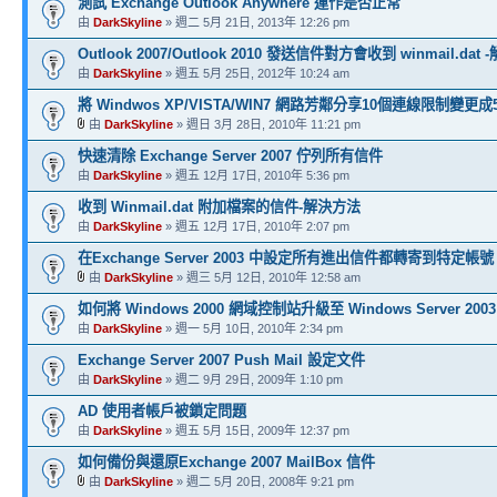
測試 Exchange Outlook Anywhere 運作是否正常
由
DarkSkyline
» 週二 5月 21日, 2013年 12:26 pm
Outlook 2007/Outlook 2010 發送信件對方會收到 winmail.dat
由
DarkSkyline
» 週五 5月 25日, 2012年 10:24 am
將 Windwos XP/VISTA/WIN7 網路芳鄰分享10個連線限制變更
由
DarkSkyline
» 週日 3月 28日, 2010年 11:21 pm
快速清除 Exchange Server 2007 佇列所有信件
由
DarkSkyline
» 週五 12月 17日, 2010年 5:36 pm
收到 Winmail.dat 附加檔案的信件-解決方法
由
DarkSkyline
» 週五 12月 17日, 2010年 2:07 pm
在Exchange Server 2003 中設定所有進出信件都轉寄到特定帳號
由
DarkSkyline
» 週三 5月 12日, 2010年 12:58 am
如何將 Windows 2000 網域控制站升級至 Windows Server 2003
由
DarkSkyline
» 週一 5月 10日, 2010年 2:34 pm
Exchange Server 2007 Push Mail 設定文件
由
DarkSkyline
» 週二 9月 29日, 2009年 1:10 pm
AD 使用者帳戶被鎖定問題
由
DarkSkyline
» 週五 5月 15日, 2009年 12:37 pm
如何備份與還原Exchange 2007 MailBox 信件
由
DarkSkyline
» 週二 5月 20日, 2008年 9:21 pm