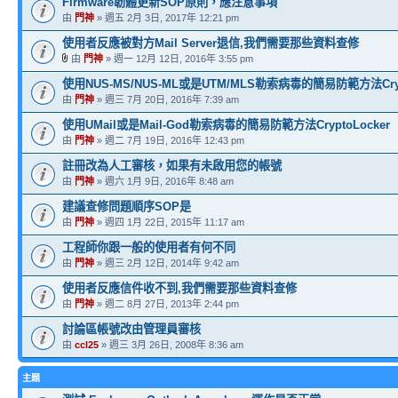
Firmware韌體更新SOP原則，應注意事項
由
門神
» 週五 2月 3日, 2017年 12:21 pm
使用者反應被對方Mail Server退信,我們需要那些資料查修
由
門神
» 週一 12月 12日, 2016年 3:55 pm
使用NUS-MS/NUS-ML或是UTM/MLS勒索病毒的簡易防範方法Crypt
由
門神
» 週三 7月 20日, 2016年 7:39 am
使用UMail或是Mail-God勒索病毒的簡易防範方法CryptoLocker
由
門神
» 週二 7月 19日, 2016年 12:43 pm
註冊改為人工審核，如果有未啟用您的帳號
由
門神
» 週六 1月 9日, 2016年 8:48 am
建議查修問題順序SOP是
由
門神
» 週四 1月 22日, 2015年 11:17 am
工程師你跟一般的使用者有何不同
由
門神
» 週三 2月 12日, 2014年 9:42 am
使用者反應信件收不到,我們需要那些資料查修
由
門神
» 週二 8月 27日, 2013年 2:44 pm
討論區帳號改由管理員審核
由
ccl25
» 週三 3月 26日, 2008年 8:36 am
主題