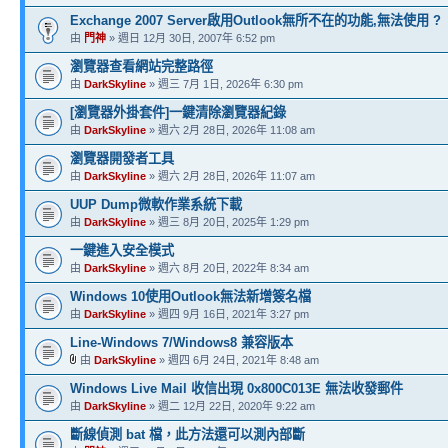
Exchange 2007 Server啟用Outlook無所不在的功能,無法使用 ?
由
門神
» 週日 12月 30日, 2007年 6:52 pm
瀏覽器查看網站完整路徑
由
DarkSkyline
» 週三 7月 1日, 2026年 6:30 pm
[瀏覽器外掛套件]一鍵清除瀏覽器紀錄
由
DarkSkyline
» 週六 2月 28日, 2026年 11:08 am
瀏覽器開發者工具
由
DarkSkyline
» 週六 2月 28日, 2026年 11:07 am
UUP Dump微軟作業系統下載
由
DarkSkyline
» 週三 8月 20日, 2025年 1:29 pm
一鍵進入安全模式
由
DarkSkyline
» 週六 8月 20日, 2022年 8:34 am
Windows 10使用Outlook無法新增簽名檔
由
DarkSkyline
» 週四 9月 16日, 2021年 3:27 pm
Line-Windows 7/Windows8 兼容版本
由
DarkSkyline
» 週四 6月 24日, 2021年 8:48 am
Windows Live Mail 收信出現 0x800C013E 無法收發郵件
由
DarkSkyline
» 週二 12月 22日, 2020年 9:22 am
斷線偵測 bat 檔，此方法還可以測內部斷