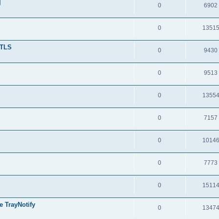
洞
0
6902
0
1351
TLS
0
9430
0
9513
0
1355
0
7157
0
1014
0
7773
0
1511
ayNotify
0
1347