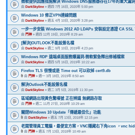
微軟提供因應措施解決 Windows DNS服務器存在17年的重大漏
由
DarkSkyline
» 週四 7月 16日, 2020年 5:00 pm
Windows 10 修正VPN連線問題
由
DarkSkyline
» 週五 4月 10日, 2020年 3:28 pm
一步一步安裝 Windows 2012 AD LDAPs 安裝設定憑證 CA SSL 
由
門神
» 週四 12月 19日, 2019年 8:29 am
[解決]OUTLOOK不能設簽名檔
由
DarkSkyline
» 週二 9月 10日, 2019年 4:23 pm
Windows RDP 遠端桌面服務爆漏洞-微軟緊急釋出修補檔案
由
DarkSkyline
» 週四 5月 16日, 2019年 10:22 am
Firefox TLS 很慢或是 Time out 可以砍掉 cert9.db
由
門神
» 週一 3月 18日, 2019年 8:50 am
解決Outlook不能設簽名檔
由
DarkSkyline
» 週二 3月 5日, 2019年 11:30 pm
區域網路出現黃色驚嘆號 正在辨識 無網路存取
由
門神
» 週二 11月 27日, 2018年 10:29 am
關閉Windows 10 Update「傳遞最佳化」功能
由
DarkSkyline
» 週五 7月 13日, 2018年 12:15 pm
老闆管理員工電腦，最便宜方案，VNC隱藏右下角icon ，vnc hide Tr
由
門神
» 週五 7月 13日, 2018年 10:49 am