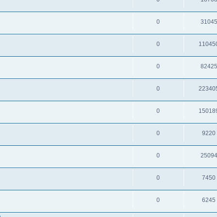
0
3104
0
11045
0
8242
0
22340
0
15018
0
9220
0
2509
0
7450
0
6245