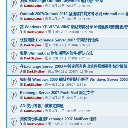
測試 Exchange Outlook Anywhere 運作是否正常
由
DarkSkyline
» 週二 5月 21日, 2013年 12:26 pm
Outlook 2007/Outlook 2010 發送信件對方會收到 winmail.dat
由
DarkSkyline
» 週五 5月 25日, 2012年 10:24 am
將 Windwos XP/VISTA/WIN7 網路芳鄰分享10個連線限制變更
由
DarkSkyline
» 週日 3月 28日, 2010年 11:21 pm
快速清除 Exchange Server 2007 佇列所有信件
由
DarkSkyline
» 週五 12月 17日, 2010年 5:36 pm
收到 Winmail.dat 附加檔案的信件-解決方法
由
DarkSkyline
» 週五 12月 17日, 2010年 2:07 pm
在Exchange Server 2003 中設定所有進出信件都轉寄到特定帳號
由
DarkSkyline
» 週三 5月 12日, 2010年 12:58 am
如何將 Windows 2000 網域控制站升級至 Windows Server 2003
由
DarkSkyline
» 週一 5月 10日, 2010年 2:34 pm
Exchange Server 2007 Push Mail 設定文件
由
DarkSkyline
» 週二 9月 29日, 2009年 1:10 pm
AD 使用者帳戶被鎖定問題
由
DarkSkyline
» 週五 5月 15日, 2009年 12:37 pm
如何備份與還原Exchange 2007 MailBox 信件
由
DarkSkyline
» 週二 5月 20日, 2008年 9:21 pm