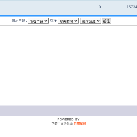
0
1573
顯示主題 :
排序
POWERED_BY
正體中文語系由
竹貓星球