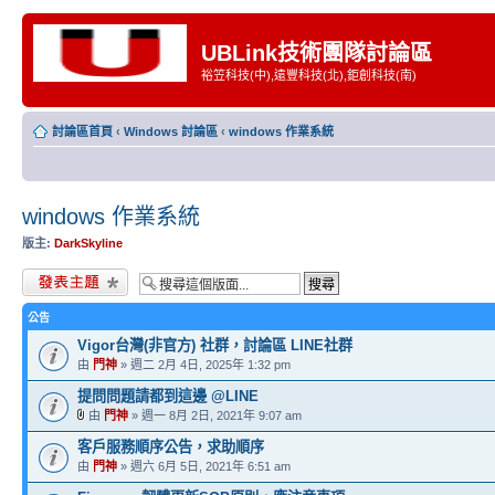
UBLink技術團隊討論區
裕笠科技(中),遠豐科技(北),鉅創科技(南)
討論區首頁
‹
Windows 討論區
‹
windows 作業系統
windows 作業系統
版主:
DarkSkyline
發表新主題
公告
Vigor台灣(非官方) 社群，討論區 LINE社群
由
門神
» 週二 2月 4日, 2025年 1:32 pm
提問問題請都到這邊 @LINE
由
門神
» 週一 8月 2日, 2021年 9:07 am
客戶服務順序公告，求助順序
由
門神
» 週六 6月 5日, 2021年 6:51 am