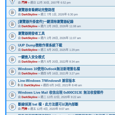
由
門神
» 週日 12月 30日, 2007年 6:52 pm
瀏覽器查看網站完整路徑
由
DarkSkyline
» 週三 7月 1日, 2026年 6:30 pm
[瀏覽器外掛套件]一鍵清除瀏覽器紀錄
由
DarkSkyline
» 週六 2月 28日, 2026年 11:08 am
瀏覽器開發者工具
由
DarkSkyline
» 週六 2月 28日, 2026年 11:07 am
UUP Dump微軟作業系統下載
由
DarkSkyline
» 週三 8月 20日, 2025年 1:29 pm
一鍵進入安全模式
由
DarkSkyline
» 週六 8月 20日, 2022年 8:34 am
Windows 10使用Outlook無法新增簽名檔
由
DarkSkyline
» 週四 9月 16日, 2021年 3:27 pm
Line-Windows 7/Windows8 兼容版本
由
DarkSkyline
» 週四 6月 24日, 2021年 8:48 am
Windows Live Mail 收信出現 0x800C013E 無法收發郵件
由
DarkSkyline
» 週二 12月 22日, 2020年 9:22 am
斷線偵測 bat 檔，此方法還可以測內部斷
由
門神
» 週五 12月 4日, 2020年 9:07 am