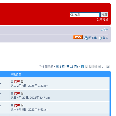
進階搜尋
問答集
登入
745 個主題 •
第
1
頁 (共
15
頁)
•
...
1
2
3
4
5
15
最後發表
由
門神
1
週二 2月 4日, 2025年 1:32 pm
由
門神
7
週五 4月 22日, 2022年 8:47 am
由
門神
7
週六 6月 5日, 2021年 6:51 am