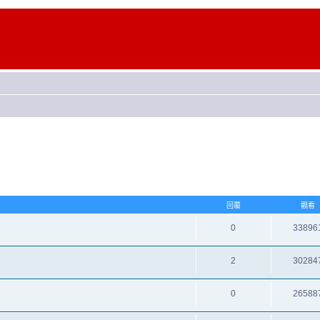
回覆
觀看
0
33896
2
30284
0
26588