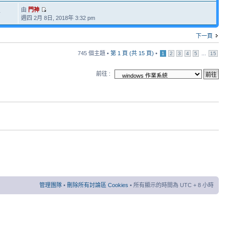
由
門神
4
週四 2月 8日, 2018年 3:32 pm
下一頁
745 個主題 •
第
1
頁 (共
15
頁)
•
...
1
2
3
4
5
15
前往 :
管理團隊
•
刪除所有討論區 Cookies
• 所有顯示的時間為 UTC + 8 小時