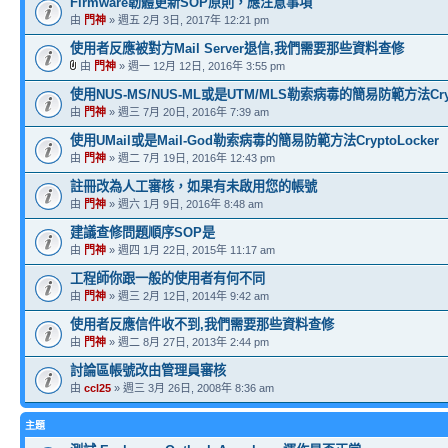
Firmware韌體更新SOP原則，應注意事項
由
門神
» 週五 2月 3日, 2017年 12:21 pm
使用者反應被對方Mail Server退信,我們需要那些資料查修
由
門神
» 週一 12月 12日, 2016年 3:55 pm
使用NUS-MS/NUS-ML或是UTM/MLS勒索病毒的簡易防範方法Crypt
由
門神
» 週三 7月 20日, 2016年 7:39 am
使用UMail或是Mail-God勒索病毒的簡易防範方法CryptoLocker
由
門神
» 週二 7月 19日, 2016年 12:43 pm
註冊改為人工審核，如果有未啟用您的帳號
由
門神
» 週六 1月 9日, 2016年 8:48 am
建議查修問題順序SOP是
由
門神
» 週四 1月 22日, 2015年 11:17 am
工程師你跟一般的使用者有何不同
由
門神
» 週三 2月 12日, 2014年 9:42 am
使用者反應信件收不到,我們需要那些資料查修
由
門神
» 週二 8月 27日, 2013年 2:44 pm
討論區帳號改由管理員審核
由
ccl25
» 週三 3月 26日, 2008年 8:36 am
主題