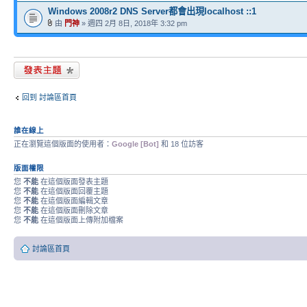
Windows 2008r2 DNS Server都會出現localhost ::1
由
門神
» 週四 2月 8日, 2018年 3:32 pm
發表新主題
回到 討論區首頁
誰在線上
正在瀏覽這個版面的使用者：
Google [Bot]
和 18 位訪客
版面權限
您
不能
在這個版面發表主題
您
不能
在這個版面回覆主題
您
不能
在這個版面編輯文章
您
不能
在這個版面刪除文章
您
不能
在這個版面上傳附加檔案
討論區首頁