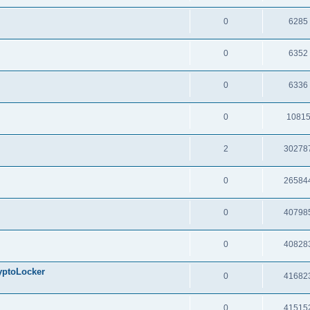
0
6285
0
6352
0
6336
0
1081
2
30278
0
26584
0
40798
0
40828
oLocker
0
41682
0
41515