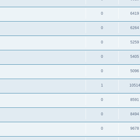
0
6419
0
6264
0
5259
0
5405
0
5096
1
1051
0
8591
0
8494
0
9678