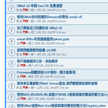
UMail v5 申請 free CA 免費憑證
由
門神
» 週二 5月 3日, 2022年 9:17 am
使用UMail如何阻擋非Domain的寄信 umail v5
由
門神
» 週二 5月 3日, 2022年 9:13 am
自己寄給自己的廣告信 UMail v5
由
門神
» 週二 5月 3日, 2022年 9:04 am
umail-850s-利用遠端遙控ipkvm.pptx
由
門神
» 週三 10月 6日, 2021年 8:18 am
提問問題請都到這邊 @LINE
由
門神
» 週一 8月 2日, 2021年 9:07 am
客戶服務順序公告，求助順序
由
門神
» 週六 6月 5日, 2021年 6:51 am
Firmware韌體更新SOP原則，應注意事項
由
門神
» 週五 2月 3日, 2017年 12:21 pm
使用者反應被對方Mail Server退信,我們需要那些資料查修
由
門神
» 週一 12月 12日, 2016年 3:55 pm
使用NUS-MS/NUS-ML或是UTM/MLS勒索病毒的簡易防範方法Crypt
由
門神
» 週三 7月 20日, 2016年 7:39 am
使用UMail或是Mail-God勒索病毒的簡易防範方法CryptoLocker