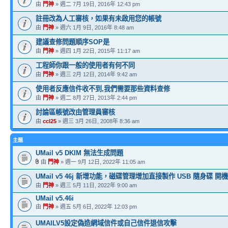
由
門神
» 週二 7月 19日, 2016年 12:43 pm
註冊改為人工審核，如果有未啟用您的帳號
由
門神
» 週六 1月 9日, 2016年 8:48 am
建議查修問題順序SOP是
由
門神
» 週四 1月 22日, 2015年 11:17 am
工程師你跟一般的使用者有何不同
由
門神
» 週三 2月 12日, 2014年 9:42 am
使用者反應信件收不到,我們需要那些資料查修
由
門神
» 週二 8月 27日, 2013年 2:44 pm
討論區帳號改由管理員審核
由
ccl25
» 週三 3月 26日, 2008年 8:36 am
主題
UMail v5 DKIM 無法生成問題
由
門神
» 週一 9月 12日, 2022年 11:05 am
UMail v5 46j 新增功能，磁碟管理增加直接製作 USB 隨身碟 開
由
門神
» 週三 5月 11日, 2022年 9:00 am
UMail v5.46i
由
門神
» 週五 5月 6日, 2022年 12:03 pm
UMAILV5設定偽造網域信件或自己信件退信攻擊