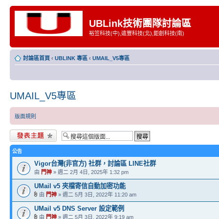
UBLink技術團隊討論區
裕笠科技(中),遠豐科技(北),鉅創科技(南)
討論區首頁
‹
UBLINK 專區
‹
UMAIL_V5專區
UMAIL_V5專區
版面規則
發表新主題
公告
Vigor台灣(非官方) 社群，討論區 LINE社群
由
門神
» 週二 2月 4日, 2025年 1:32 pm
UMail v5 夾檔寄信自動加密功能
由
門神
» 週二 5月 3日, 2022年 11:20 am
UMail v5 DNS Server 設定範例
由
門神
» 週二 5月 3日, 2022年 9:19 am