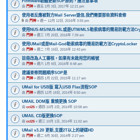
Firmware韌體更新SOP原則，應注意事項
由
門神
» 週五 2月 3日, 2017年 12:21 pm
使用者反應被對方Mail Server退信,我們需要那些資料查修
由
門神
» 週一 12月 12日, 2016年 3:55 pm
使用NUS-MS/NUS-ML或是UTM/MLS勒索病毒的簡易防範方法Crypt
由
門神
» 週三 7月 20日, 2016年 7:39 am
使用UMail或是Mail-God勒索病毒的簡易防範方法CryptoLocker
由
門神
» 週二 7月 19日, 2016年 12:43 pm
註冊改為人工審核，如果有未啟用您的帳號
由
門神
» 週六 1月 9日, 2016年 8:48 am
建議查修問題順序SOP是
由
門神
» 週四 1月 22日, 2015年 11:17 am
UMail for USB版 寫入USB Flas流程SOP
由
門神
» 週四 12月 18日, 2014年 8:50 am
UMAIL DOM版 重燒更換 SOP
由
ccl25
» 週四 10月 2日, 2014年 10:58 am
UMAIL CD版更換SOP
由
ccl25
» 週三 10月 1日, 2014年 11:02 am
UMail v3.20 更新,支援2T以上的硬碟HD
由
門神
» 週二 9月 30日, 2014年 2:27 pm