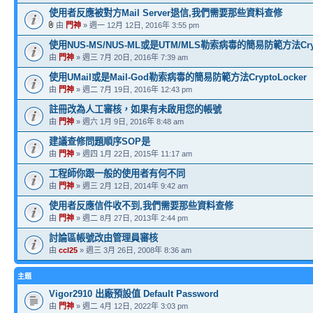
使用者反應被對方Mail Server退信,我們需要那些資料查修
由
門神
» 週一 12月 12日, 2016年 3:55 pm
使用NUS-MS/NUS-ML或是UTM/MLS勒索病毒的簡易防範方法Crypt
由
門神
» 週三 7月 20日, 2016年 7:39 am
使用UMail或是Mail-God勒索病毒的簡易防範方法CryptoLocker
由
門神
» 週二 7月 19日, 2016年 12:43 pm
註冊改為人工審核，如果有未啟用您的帳號
由
門神
» 週六 1月 9日, 2016年 8:48 am
建議查修問題順序SOP是
由
門神
» 週四 1月 22日, 2015年 11:17 am
工程師你跟一般的使用者有何不同
由
門神
» 週三 2月 12日, 2014年 9:42 am
使用者反應信件收不到,我們需要那些資料查修
由
門神
» 週二 8月 27日, 2013年 2:44 pm
討論區帳號改由管理員審核
由
ccl25
» 週三 3月 26日, 2008年 8:36 am
主題
Vigor2910 出廠預設值 Default Password
由
門神
» 週二 4月 12日, 2022年 3:03 pm