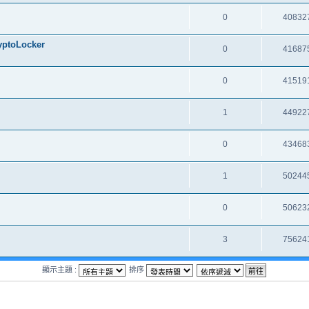
0
40832
oLocker
0
41687
0
41519
1
44922
0
43468
1
50244
0
50623
3
75624
顯示主題 :
排序