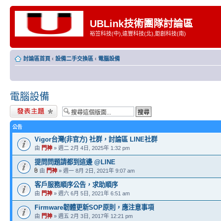
UBLink技術團隊討論區
裕笠科技(中),遠豐科技(北),鉅創科技(南)
討論區首頁
‹
設備二手交換區
‹
電腦設備
電腦設備
發表新主題
公告
Vigor台灣(非官方) 社群，討論區 LINE社群
由
門神
» 週二 2月 4日, 2025年 1:32 pm
提問問題請都到這邊 @LINE
由
門神
» 週一 8月 2日, 2021年 9:07 am
客戶服務順序公告，求助順序
由
門神
» 週六 6月 5日, 2021年 6:51 am
Firmware韌體更新SOP原則，應注意事項
由
門神
» 週五 2月 3日, 2017年 12:21 pm