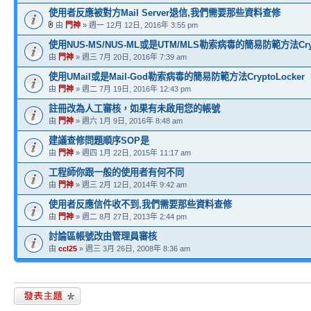
使用者反應被對方Mail Server退信,我們需要那些資料查修
由
門神
» 週一 12月 12日, 2016年 3:55 pm
使用NUS-MS/NUS-ML或是UTM/MLS勒索病毒的簡易防範方法Crypt
由
門神
» 週三 7月 20日, 2016年 7:39 am
使用UMail或是Mail-God勒索病毒的簡易防範方法CryptoLocker
由
門神
» 週二 7月 19日, 2016年 12:43 pm
註冊改為人工審核，如果有未啟用您的帳號
由
門神
» 週六 1月 9日, 2016年 8:48 am
建議查修問題順序SOP是
由
門神
» 週四 1月 22日, 2015年 11:17 am
工程師你跟一般的使用者有何不同
由
門神
» 週三 2月 12日, 2014年 9:42 am
使用者反應信件收不到,我們需要那些資料查修
由
門神
» 週二 8月 27日, 2013年 2:44 pm
討論區帳號改由管理員審核
由
ccl25
» 週三 3月 26日, 2008年 8:36 am
發表新主題