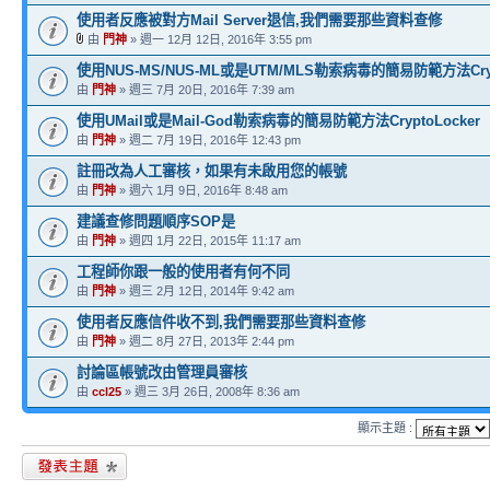
使用者反應被對方Mail Server退信,我們需要那些資料查修
由
門神
» 週一 12月 12日, 2016年 3:55 pm
使用NUS-MS/NUS-ML或是UTM/MLS勒索病毒的簡易防範方法Crypt
由
門神
» 週三 7月 20日, 2016年 7:39 am
使用UMail或是Mail-God勒索病毒的簡易防範方法CryptoLocker
由
門神
» 週二 7月 19日, 2016年 12:43 pm
註冊改為人工審核，如果有未啟用您的帳號
由
門神
» 週六 1月 9日, 2016年 8:48 am
建議查修問題順序SOP是
由
門神
» 週四 1月 22日, 2015年 11:17 am
工程師你跟一般的使用者有何不同
由
門神
» 週三 2月 12日, 2014年 9:42 am
使用者反應信件收不到,我們需要那些資料查修
由
門神
» 週二 8月 27日, 2013年 2:44 pm
討論區帳號改由管理員審核
由
ccl25
» 週三 3月 26日, 2008年 8:36 am
顯示主題 :
發表新主題