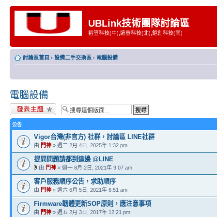
UBLink技術團隊討論區
裕笠科技(中),遠豐科技(北),鉅創科技(南)
討論區首頁
‹
設備二手交換區
‹
電腦設備
電腦設備
發表新主題
公告
Vigor台灣(非官方) 社群，討論區 LINE社群
由
門神
» 週二 2月 4日, 2025年 1:32 pm
提問問題請都到這邊 @LINE
由
門神
» 週一 8月 2日, 2021年 9:07 am
客戶服務順序公告，求助順序
由
門神
» 週六 6月 5日, 2021年 6:51 am
Firmware韌體更新SOP原則，應注意事項
由
門神
» 週五 2月 3日, 2017年 12:21 pm