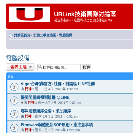
UBLink技術團隊討論區
裕笠科技(中),遠豐科技(北),鉅創科技(南)
討論區首頁
‹
設備二手交換區
‹
電腦設備
電腦設備
發表新主題
公告
Vigor台灣(非官方) 社群，討論區 LINE社群
由
門神
» 週二 2月 4日, 2025年 1:32 pm
提問問題請都到這邊 @LINE
由
門神
» 週一 8月 2日, 2021年 9:07 am
客戶服務順序公告，求助順序
由
門神
» 週六 6月 5日, 2021年 6:51 am
Firmware韌體更新SOP原則，應注意事項
由
門神
» 週五 2月 3日, 2017年 12:21 pm