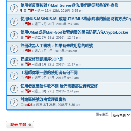
使用者反應被對方Mail Server退信,我們需要那些資料查修
由
門神
» 週一 12月 12日, 2016年 3:55 pm
使用NUS-MS/NUS-ML或是UTM/MLS勒索病毒的簡易防範方法Crypt
由
門神
» 週三 7月 20日, 2016年 7:39 am
使用UMail或是Mail-God勒索病毒的簡易防範方法CryptoLocker
由
門神
» 週二 7月 19日, 2016年 12:43 pm
註冊改為人工審核，如果有未啟用您的帳號
由
門神
» 週六 1月 9日, 2016年 8:48 am
建議查修問題順序SOP是
由
門神
» 週四 1月 22日, 2015年 11:17 am
工程師你跟一般的使用者有何不同
由
門神
» 週三 2月 12日, 2014年 9:42 am
使用者反應信件收不到,我們需要那些資料查修
由
門神
» 週二 8月 27日, 2013年 2:44 pm
討論區帳號改由管理員審核
由
ccl25
» 週三 3月 26日, 2008年 8:36 am
顯示主題 :
發表新主題