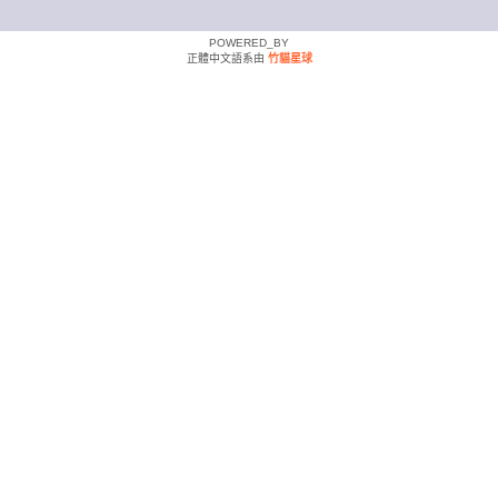
POWERED_BY
正體中文語系由
竹貓星球