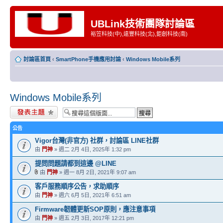
UBLink技術團隊討論區
裕笠科技(中),遠豐科技(北),鉅創科技(南)
討論區首頁
‹
SmartPhone手機應用討論
‹
Windows Mobile系列
Windows Mobile系列
發表新主題
公告
Vigor台灣(非官方) 社群，討論區 LINE社群
由
門神
» 週二 2月 4日, 2025年 1:32 pm
提問問題請都到這邊 @LINE
由
門神
» 週一 8月 2日, 2021年 9:07 am
客戶服務順序公告，求助順序
由
門神
» 週六 6月 5日, 2021年 6:51 am
Firmware韌體更新SOP原則，應注意事項
由
門神
» 週五 2月 3日, 2017年 12:21 pm