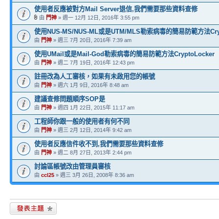
使用者反應被對方Mail Server退信,我們需要那些資料查修
由
門神
» 週一 12月 12日, 2016年 3:55 pm
使用NUS-MS/NUS-ML或是UTM/MLS勒索病毒的簡易防範方法Crypt
由
門神
» 週三 7月 20日, 2016年 7:39 am
使用UMail或是Mail-God勒索病毒的簡易防範方法CryptoLocker
由
門神
» 週二 7月 19日, 2016年 12:43 pm
註冊改為人工審核，如果有未啟用您的帳號
由
門神
» 週六 1月 9日, 2016年 8:48 am
建議查修問題順序SOP是
由
門神
» 週四 1月 22日, 2015年 11:17 am
工程師你跟一般的使用者有何不同
由
門神
» 週三 2月 12日, 2014年 9:42 am
使用者反應信件收不到,我們需要那些資料查修
由
門神
» 週二 8月 27日, 2013年 2:44 pm
討論區帳號改由管理員審核
由
ccl25
» 週三 3月 26日, 2008年 8:36 am
發表新主題