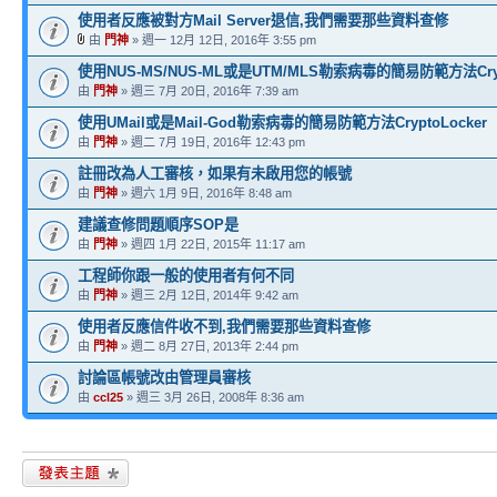
使用者反應被對方Mail Server退信,我們需要那些資料查修
由
門神
» 週一 12月 12日, 2016年 3:55 pm
使用NUS-MS/NUS-ML或是UTM/MLS勒索病毒的簡易防範方法Crypt
由
門神
» 週三 7月 20日, 2016年 7:39 am
使用UMail或是Mail-God勒索病毒的簡易防範方法CryptoLocker
由
門神
» 週二 7月 19日, 2016年 12:43 pm
註冊改為人工審核，如果有未啟用您的帳號
由
門神
» 週六 1月 9日, 2016年 8:48 am
建議查修問題順序SOP是
由
門神
» 週四 1月 22日, 2015年 11:17 am
工程師你跟一般的使用者有何不同
由
門神
» 週三 2月 12日, 2014年 9:42 am
使用者反應信件收不到,我們需要那些資料查修
由
門神
» 週二 8月 27日, 2013年 2:44 pm
討論區帳號改由管理員審核
由
ccl25
» 週三 3月 26日, 2008年 8:36 am
發表新主題