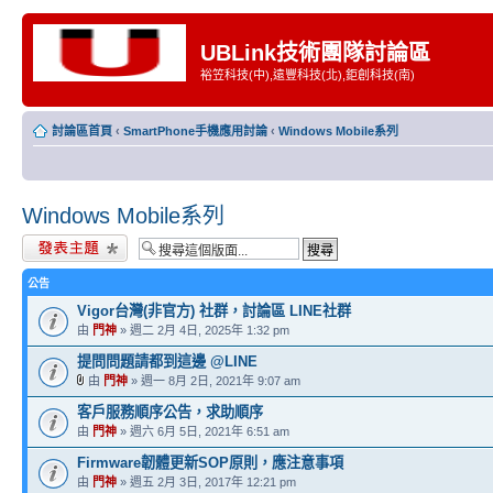
UBLink技術團隊討論區
裕笠科技(中),遠豐科技(北),鉅創科技(南)
討論區首頁
‹
SmartPhone手機應用討論
‹
Windows Mobile系列
Windows Mobile系列
發表新主題
公告
Vigor台灣(非官方) 社群，討論區 LINE社群
由
門神
» 週二 2月 4日, 2025年 1:32 pm
提問問題請都到這邊 @LINE
由
門神
» 週一 8月 2日, 2021年 9:07 am
客戶服務順序公告，求助順序
由
門神
» 週六 6月 5日, 2021年 6:51 am
Firmware韌體更新SOP原則，應注意事項
由
門神
» 週五 2月 3日, 2017年 12:21 pm