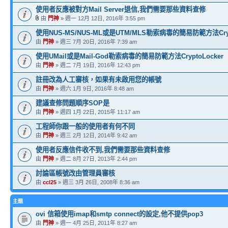
使用者反應被對方Mail Server退信,我們需要那些資料查修
由
門神
» 週一 12月 12日, 2016年 3:55 pm
使用NUS-MS/NUS-ML或是UTM/MLS勒索病毒的簡易防範方法Crypt
由
門神
» 週三 7月 20日, 2016年 7:39 am
使用UMail或是Mail-God勒索病毒的簡易防範方法CryptoLocker
由
門神
» 週二 7月 19日, 2016年 12:43 pm
註冊改為人工審核，如果有未啟用您的帳號
由
門神
» 週六 1月 9日, 2016年 8:48 am
建議查修問題順序SOP是
由
門神
» 週四 1月 22日, 2015年 11:17 am
工程師你跟一般的使用者有何不同
由
門神
» 週三 2月 12日, 2014年 9:42 am
使用者反應信件收不到,我們需要那些資料查修
由
門神
» 週二 8月 27日, 2013年 2:44 pm
討論區帳號改由管理員審核
由
ccl25
» 週三 3月 26日, 2008年 8:36 am
主題
ovi 信箱使用imap和smtp connect的設定,他不提供pop3
由
門神
» 週一 4月 25日, 2011年 8:27 am