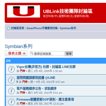
UBLink技術團隊討論區
裕笠科技(中),遠豐科技(北),鉅創科技(南)
討論區首頁
‹
SmartPhone手機應用討論
‹
Symbian系列
Symbian系列
發表新主題
公告
Vigor台灣(非官方) 社群，討論區 LINE社群
由
門神
» 週二 2月 4日, 2025年 1:32 pm
提問問題請都到這邊 @LINE
由
門神
» 週一 8月 2日, 2021年 9:07 am
客戶服務順序公告，求助順序
由
門神
» 週六 6月 5日, 2021年 6:51 am
Firmware韌體更新SOP原則，應注意事項
由
門神
» 週五 2月 3日, 2017年 12:21 pm