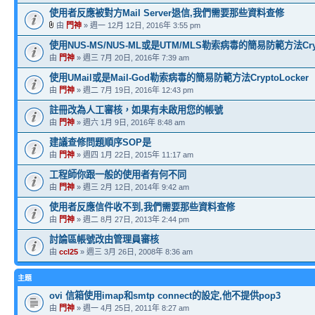
使用者反應被對方Mail Server退信,我們需要那些資料查修
由
門神
» 週一 12月 12日, 2016年 3:55 pm
使用NUS-MS/NUS-ML或是UTM/MLS勒索病毒的簡易防範方法Crypt
由
門神
» 週三 7月 20日, 2016年 7:39 am
使用UMail或是Mail-God勒索病毒的簡易防範方法CryptoLocker
由
門神
» 週二 7月 19日, 2016年 12:43 pm
註冊改為人工審核，如果有未啟用您的帳號
由
門神
» 週六 1月 9日, 2016年 8:48 am
建議查修問題順序SOP是
由
門神
» 週四 1月 22日, 2015年 11:17 am
工程師你跟一般的使用者有何不同
由
門神
» 週三 2月 12日, 2014年 9:42 am
使用者反應信件收不到,我們需要那些資料查修
由
門神
» 週二 8月 27日, 2013年 2:44 pm
討論區帳號改由管理員審核
由
ccl25
» 週三 3月 26日, 2008年 8:36 am
主題
ovi 信箱使用imap和smtp connect的設定,他不提供pop3
由
門神
» 週一 4月 25日, 2011年 8:27 am