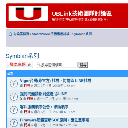
UBLink技術團隊討論區
裕笠科技(中),遠豐科技(北),鉅創科技(南)
討論區首頁
‹
SmartPhone手機應用討論
‹
Symbian系列
Symbian系列
發表新主題
公告
Vigor台灣(非官方) 社群，討論區 LINE社群
由
門神
» 週二 2月 4日, 2025年 1:32 pm
提問問題請都到這邊 @LINE
由
門神
» 週一 8月 2日, 2021年 9:07 am
客戶服務順序公告，求助順序
由
門神
» 週六 6月 5日, 2021年 6:51 am
Firmware韌體更新SOP原則，應注意事項
由
門神
» 週五 2月 3日, 2017年 12:21 pm