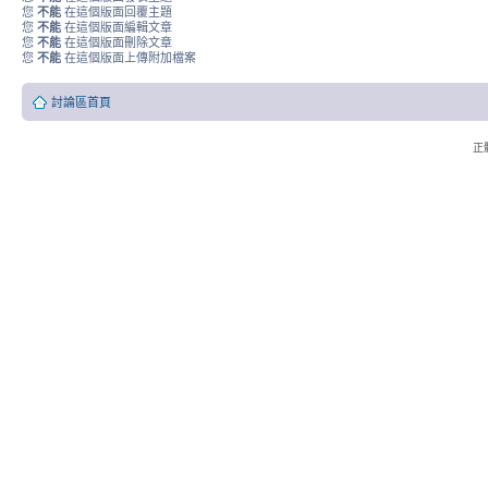
您
不能
在這個版面回覆主題
您
不能
在這個版面編輯文章
您
不能
在這個版面刪除文章
您
不能
在這個版面上傳附加檔案
討論區首頁
正