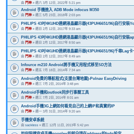
由
門神
» 週六 3月 12日, 2022年 5:21 pm
Android 手機進入 ADB Mode infocus M350
由
門神
» 週三 5月 23日, 2018年 2:03 pm
PHILIPS 43吋4KUHD連網液晶顯示器(43PUH6651/96)自行安裝Yo
由
門神
» 週日 2月 12日, 2017年 9:33 am
PHILIPS 43吋4KUHD連網液晶顯示器(43PUH6651/96)自行安裝ap
由
門神
» 週日 2月 12日, 2017年 8:50 am
PHILIPS 43吋4KUHD連網液晶顯示器(43PUH6651/96)千尋Lag
由
門神
» 週日 2月 12日, 2017年 8:49 am
Infource m210 Android將手機又用程式移至SD方法
由
門神
» 週五 7月 18日, 2014年 7:34 am
Android免費的導航程式(支援台灣地圖)-Polnav EasyDriving
由
門神
» 週三 7月 2日, 2014年 3:48 pm
Android手機和outlook同步行事曆工具
由
門神
» 週三 7月 2日, 2014年 8:01 am
Android手機3G上網如何看見自己的上網IP和真實的IP
由
門神
» 週一 3月 31日, 2014年 9:20 am
手機安卓系統
由
sackless
» 週三 12月 11日, 2013年 5:42 pm
如何阻擋安卓手機google+的部分請在address的fqdn設定