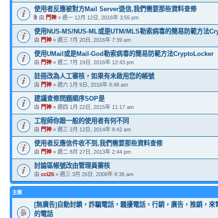
使用者反應被對方Mail Server退信,我們需要那些資料查修
由
門神
» 週一 12月 12日, 2016年 3:55 pm
使用NUS-MS/NUS-ML或是UTM/MLS勒索病毒的簡易防範方法Crypt
由
門神
» 週三 7月 20日, 2016年 7:39 am
使用UMail或是Mail-God勒索病毒的簡易防範方法CryptoLocker
由
門神
» 週二 7月 19日, 2016年 12:43 pm
註冊改為人工審核，如果有未啟用您的帳號
由
門神
» 週六 1月 9日, 2016年 8:48 am
建議查修問題順序SOP是
由
門神
» 週四 1月 22日, 2015年 11:17 am
工程師你跟一般的使用者有何不同
由
門神
» 週三 2月 12日, 2014年 9:42 am
使用者反應信件收不到,我們需要那些資料查修
由
門神
» 週二 8月 27日, 2013年 2:44 pm
討論區帳號改由管理員審核
由
ccl25
» 週三 3月 26日, 2008年 8:36 am
主題
[無廣告]自動封鎖，詐騙電話，騷擾電話，行銷，廣告，推銷，來
的電話