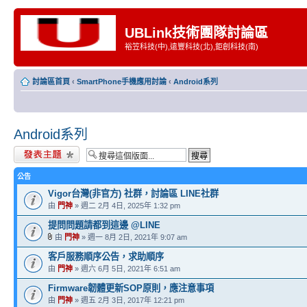
UBLink技術團隊討論區
裕笠科技(中),遠豐科技(北),鉅創科技(南)
討論區首頁
‹
SmartPhone手機應用討論
‹
Android系列
Android系列
發表新主題
公告
Vigor台灣(非官方) 社群，討論區 LINE社群
由
門神
» 週二 2月 4日, 2025年 1:32 pm
提問問題請都到這邊 @LINE
由
門神
» 週一 8月 2日, 2021年 9:07 am
客戶服務順序公告，求助順序
由
門神
» 週六 6月 5日, 2021年 6:51 am
Firmware韌體更新SOP原則，應注意事項
由
門神
» 週五 2月 3日, 2017年 12:21 pm