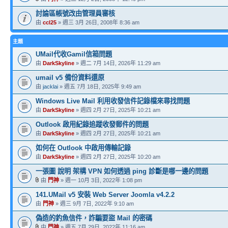
討論區帳號改由管理員審核
由
ccl25
» 週三 3月 26日, 2008年 8:36 am
主題
UMail代收Gamil信箱問題
由
DarkSkyline
» 週二 7月 14日, 2026年 11:29 am
umail v5 備份資料還原
由
jacklai
» 週五 7月 18日, 2025年 9:49 am
Windows Live Mail 利用收發信件記錄檔來尋找問題
由
DarkSkyline
» 週四 2月 27日, 2025年 10:21 am
Outlook 啟用紀錄追蹤收發郵件的問題
由
DarkSkyline
» 週四 2月 27日, 2025年 10:21 am
如何在 Outlook 中啟用傳輸記錄
由
DarkSkyline
» 週四 2月 27日, 2025年 10:20 am
一張圖 說明 架構 VPN 如何透過 ping 診斷是哪一邊的問題
由
門神
» 週一 10月 3日, 2022年 1:08 pm
141.UMail v5 安裝 Web Server Joomla v4.2.2
由
門神
» 週三 9月 7日, 2022年 9:10 am
偽造的釣魚信件，詐騙要盜 Mail 的密碼
由
門神
» 週五 7月 29日, 2022年 11:16 am