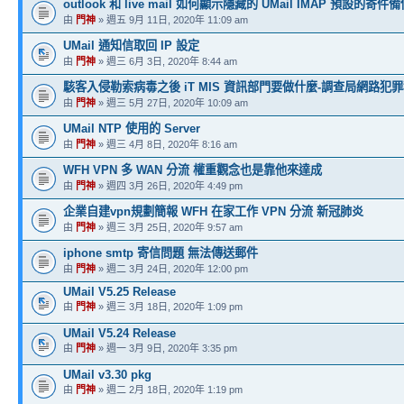
outlook 和 live mail 如何顯示隱藏的 UMail IMAP 預設的寄
由
門神
» 週五 9月 11日, 2020年 11:09 am
UMail 通知信取回 IP 設定
由
門神
» 週三 6月 3日, 2020年 8:44 am
駭客入侵勒索病毒之後 iT MIS 資訊部門要做什麼-調查局網路犯
由
門神
» 週三 5月 27日, 2020年 10:09 am
UMail NTP 使用的 Server
由
門神
» 週三 4月 8日, 2020年 8:16 am
WFH VPN 多 WAN 分流 權重觀念也是靠他來達成
由
門神
» 週四 3月 26日, 2020年 4:49 pm
企業自建vpn規劃簡報 WFH 在家工作 VPN 分流 新冠肺炎
由
門神
» 週三 3月 25日, 2020年 9:57 am
iphone smtp 寄信問題 無法傳送郵件
由
門神
» 週二 3月 24日, 2020年 12:00 pm
UMail V5.25 Release
由
門神
» 週三 3月 18日, 2020年 1:09 pm
UMail V5.24 Release
由
門神
» 週一 3月 9日, 2020年 3:35 pm
UMail v3.30 pkg
由
門神
» 週二 2月 18日, 2020年 1:19 pm