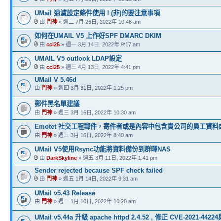
UMail 過濾設定條件使用 ! (非)的要注意事項
由
門神
» 週二 7月 26日, 2022年 10:48 am
如何在UMAIL V5 上作好SPF DMARC DKIM
由
ccl25
» 週一 3月 14日, 2022年 9:17 am
UMAIL V5 outlook LDAP設定
由
ccl25
» 週三 4月 13日, 2022年 4:41 pm
UMail V 5.46d
由
門神
» 週四 3月 31日, 2022年 1:25 pm
郵件黑名單建議
由
門神
» 週三 3月 16日, 2022年 10:30 am
Emotet 社交工程郵件，寄件者或是內容中包含貴公司的員工資
由
門神
» 週三 3月 16日, 2022年 8:40 am
UMail V5使用Rsync功能將資料備份到群暉NAS
由
DarkSkyline
» 週五 3月 11日, 2022年 1:41 pm
Sender rejected because SPF check failed
由
門神
» 週五 1月 14日, 2022年 9:31 am
UMail v5.43 Release
由
門神
» 週一 1月 10日, 2022年 10:20 am
UMail v5.44a 升級 apache httpd 2.4.52 , 修正 CVE-2021-4422