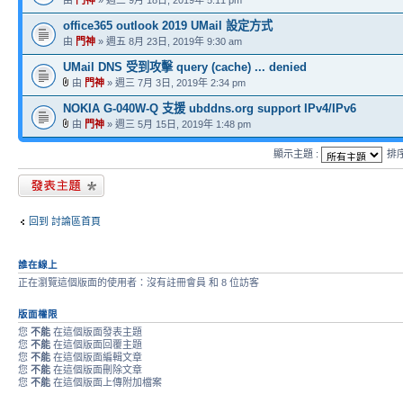
由
門神
» 週三 9月 18日, 2019年 5:11 pm
office365 outlook 2019 UMail 設定方式
由
門神
» 週五 8月 23日, 2019年 9:30 am
UMail DNS 受到攻擊 query (cache) ... denied
由
門神
» 週三 7月 3日, 2019年 2:34 pm
NOKIA G-040W-Q 支援 ubddns.org support IPv4/IPv6
由
門神
» 週三 5月 15日, 2019年 1:48 pm
顯示主題 :
排
發表新主題
回到 討論區首頁
誰在線上
正在瀏覽這個版面的使用者：沒有註冊會員 和 8 位訪客
版面權限
您
不能
在這個版面發表主題
您
不能
在這個版面回覆主題
您
不能
在這個版面編輯文章
您
不能
在這個版面刪除文章
您
不能
在這個版面上傳附加檔案