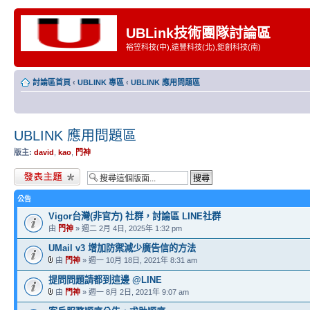
UBLink技術團隊討論區
裕笠科技(中),遠豐科技(北),鉅創科技(南)
討論區首頁
‹
UBLINK 專區
‹
UBLINK 應用問題區
UBLINK 應用問題區
版主:
david
,
kao
,
門神
發表新主題
公告
Vigor台灣(非官方) 社群，討論區 LINE社群
由
門神
» 週二 2月 4日, 2025年 1:32 pm
UMail v3 增加防禦減少廣告信的方法
由
門神
» 週一 10月 18日, 2021年 8:31 am
提問問題請都到這邊 @LINE
由
門神
» 週一 8月 2日, 2021年 9:07 am