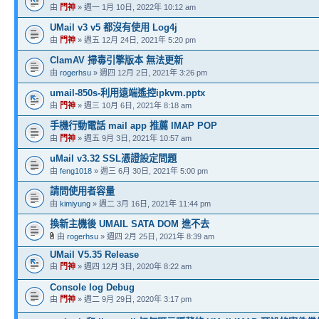
由
門神
» 週一 1月 10日, 2022年 10:12 am
UMail v3 v5 都沒有使用 Log4j
由
門神
» 週五 12月 24日, 2021年 5:20 pm
ClamAV 掃毒引擎版本 無法更新
由
rogerhsu
» 週四 12月 2日, 2021年 3:26 pm
umail-850s-利用遠端遙控ipkvm.pptx
由
門神
» 週三 10月 6日, 2021年 8:18 am
手機行動電話 mail app 推薦 IMAP POP
由
門神
» 週五 9月 3日, 2021年 10:57 am
uMail v3.32 SSL憑證設定問題
由
feng1018
» 週三 6月 30日, 2021年 5:00 pm
請問使用者容量
由
kimiyung
» 週二 3月 16日, 2021年 11:44 pm
換新主機後 UMAIL SATA DOM 進不去
由
rogerhsu
» 週四 2月 25日, 2021年 8:39 am
UMail V5.35 Release
由
門神
» 週四 12月 3日, 2020年 8:22 am
Console log Debug
由
門神
» 週二 9月 29日, 2020年 3:17 pm