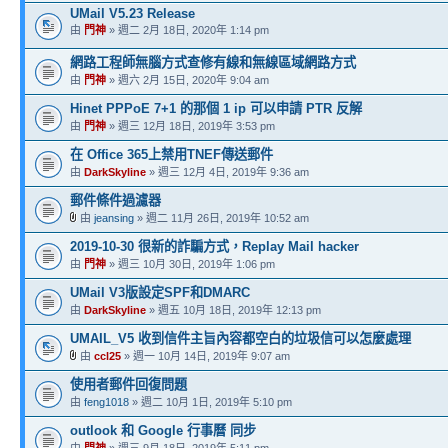
UMail V5.23 Release
由
門神
» 週二 2月 18日, 2020年 1:14 pm
網路工程師無腦方式查修有線和無線區域網路方式
由
門神
» 週六 2月 15日, 2020年 9:04 am
Hinet PPPoE 7+1 的那個 1 ip 可以申請 PTR 反解
由
門神
» 週三 12月 18日, 2019年 3:53 pm
在 Office 365上禁用TNEF傳送郵件
由
DarkSkyline
» 週三 12月 4日, 2019年 9:36 am
郵件條件過濾器
由
jeansing
» 週二 11月 26日, 2019年 10:52 am
2019-10-30 很新的詐騙方式，Replay Mail hacker
由
門神
» 週三 10月 30日, 2019年 1:06 pm
UMail V3版設定SPF和DMARC
由
DarkSkyline
» 週五 10月 18日, 2019年 12:13 pm
UMAIL_V5 收到信件主旨內容都空白的垃圾信可以怎麼處理
由
ccl25
» 週一 10月 14日, 2019年 9:07 am
使用者郵件回復問題
由
feng1018
» 週二 10月 1日, 2019年 5:10 pm
outlook 和 Google 行事曆 同步