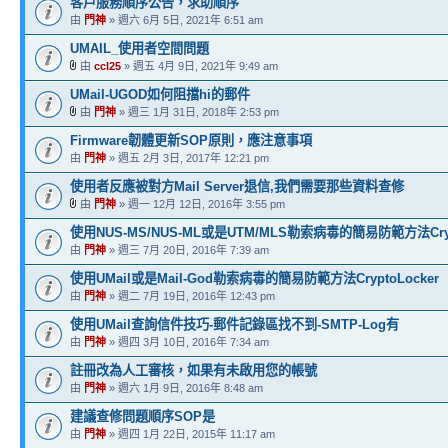
客戶服務順序公告，求助順序
由
門神
» 週六 6月 5日, 2021年 6:51 am
UMAIL_使用者空間問題
由
ccl25
» 週五 4月 9日, 2021年 9:49 am
UMail-UGOD如何阻擋hi的郵件
由
門神
» 週三 1月 31日, 2018年 2:53 pm
Firmware韌體更新SOP原則，應注意事項
由
門神
» 週五 2月 3日, 2017年 12:21 pm
使用者反應被對方Mail Server退信,我們需要那些資料查修
由
門神
» 週一 12月 12日, 2016年 3:55 pm
使用NUS-MS/NUS-ML或是UTM/MLS勒索病毒的簡易防範方法Crypt
由
門神
» 週三 7月 20日, 2016年 7:39 am
使用UMail或是Mail-God勒索病毒的簡易防範方法CryptoLocker
由
門神
» 週二 7月 19日, 2016年 12:43 pm
使用UMail查詢信件技巧-郵件記錄區找不到-SMTP-Log有
由
門神
» 週四 3月 10日, 2016年 7:34 am
註冊改為人工審核，如果有未啟用您的帳號
由
門神
» 週六 1月 9日, 2016年 8:48 am
建議查修問題順序SOP是
由
門神
» 週四 1月 22日, 2015年 11:17 am