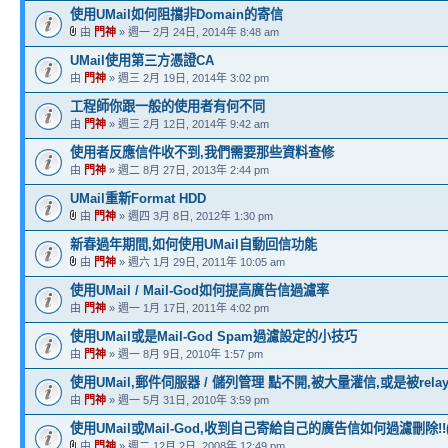
使用UMail如何阻擋非Domain的寄信
由
門神
» 週一 2月 24日, 2014年 8:48 am
UMail使用第三方憑證CA
由
門神
» 週三 2月 19日, 2014年 3:02 pm
工程師你跟一般的使用者有何不同
由
門神
» 週三 2月 12日, 2014年 9:42 am
使用者反應信件收不到,我們需要那些資料查修
由
門神
» 週二 8月 27日, 2013年 2:44 pm
UMail重新Format HDD
由
門神
» 週四 3月 8日, 2012年 1:30 pm
新春過年期間,如何使用UMail自動回信功能
由
門神
» 週六 1月 29日, 2011年 10:05 am
使用UMail / Mail-God如何提高廣告信過濾率
由
門神
» 週一 1月 17日, 2011年 4:02 pm
使用UMail或是Mail-God Spam過濾設定的小技巧
由
門神
» 週一 8月 9日, 2010年 1:57 pm
使用UMail,郵件伺服器 / 儲列管理 點不開,被大量灌信,或是被rela
由
門神
» 週一 5月 31日, 2010年 3:59 pm
使用UMail或Mail-God,收到自己寄給自己的廣告信如何過濾刪除!!
由
門神
» 週二 12月 2日, 2008年 12:49 pm