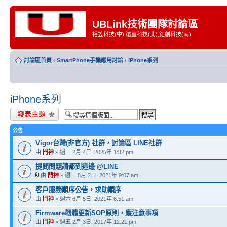
UBLink技術團隊討論區
裕笠科技(中),遠豐科技(北),鉅創科技(南)
討論區首頁
‹
SmartPhone手機應用討論
‹
iPhone系列
iPhone系列
發表新主題
公告
Vigor台灣(非官方) 社群，討論區 LINE社群
由
門神
» 週二 2月 4日, 2025年 1:32 pm
提問問題請都到這邊 @LINE
由
門神
» 週一 8月 2日, 2021年 9:07 am
客戶服務順序公告，求助順序
由
門神
» 週六 6月 5日, 2021年 6:51 am
Firmware韌體更新SOP原則，應注意事項
由
門神
» 週五 2月 3日, 2017年 12:21 pm