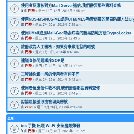
使用者反應被對方Mail Server退信,我們需要那些資料查修
由
門神
» 週一 12月 12日, 2016年 3:55 pm
使用NUS-MS/NUS-ML或是UTM/MLS勒索病毒的簡易防範方法Crypt
由
門神
» 週三 7月 20日, 2016年 7:39 am
使用UMail或是Mail-God勒索病毒的簡易防範方法CryptoLocker
由
門神
» 週二 7月 19日, 2016年 12:43 pm
註冊改為人工審核，如果有未啟用您的帳號
由
門神
» 週六 1月 9日, 2016年 8:48 am
建議查修問題順序SOP是
由
門神
» 週四 1月 22日, 2015年 11:17 am
工程師你跟一般的使用者有何不同
由
門神
» 週三 2月 12日, 2014年 9:42 am
使用者反應信件收不到,我們需要那些資料查修
由
門神
» 週二 8月 27日, 2013年 2:44 pm
討論區帳號改由管理員審核
由
ccl25
» 週三 3月 26日, 2008年 8:36 am
主題
ios 手機 出現 Wi-Fi 安全層級薄弱
由
門神
» 週三 11月 18日, 2020年 9:21 am