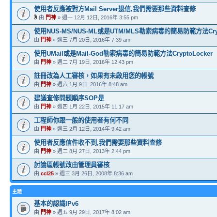
使用者反應被對方Mail Server退信,我們需要那些資料查修
由
門神
» 週一 12月 12日, 2016年 3:55 pm
使用NUS-MS/NUS-ML或是UTM/MLS勒索病毒的簡易防範方法Crypt
由
門神
» 週三 7月 20日, 2016年 7:39 am
使用UMail或是Mail-God勒索病毒的簡易防範方法CryptoLocker
由
門神
» 週二 7月 19日, 2016年 12:43 pm
註冊改為人工審核，如果有未啟用您的帳號
由
門神
» 週六 1月 9日, 2016年 8:48 am
建議查修問題順序SOP是
由
門神
» 週四 1月 22日, 2015年 11:17 am
工程師你跟一般的使用者有何不同
由
門神
» 週三 2月 12日, 2014年 9:42 am
使用者反應信件收不到,我們需要那些資料查修
由
門神
» 週二 8月 27日, 2013年 2:44 pm
討論區帳號改由管理員審核
由
ccl25
» 週三 3月 26日, 2008年 8:36 am
主題
基本的認識IPv6
由
門神
» 週五 9月 29日, 2017年 8:02 am