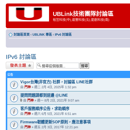
UBLink技術團隊討論區
裕笠科技(中),遠豐科技(北),鉅創科技(南)
討論區首頁
‹
UBLINK 專區
‹
IPv6 討論區
IPv6 討論區
發表新主題
公告
Vigor台灣(非官方) 社群，討論區 LINE社群
由
門神
» 週二 2月 4日, 2025年 1:32 pm
提問問題請都到這邊 @LINE
由
門神
» 週一 8月 2日, 2021年 9:07 am
客戶服務順序公告，求助順序
由
門神
» 週六 6月 5日, 2021年 6:51 am
Firmware韌體更新SOP原則，應注意事項
由
門神
» 週五 2月 3日, 2017年 12:21 pm