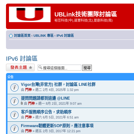
UBLink技術團隊討論區
裕笠科技(中),遠豐科技(北),鉅創科技(南)
討論區首頁
‹
UBLINK 專區
‹
IPv6 討論區
IPv6 討論區
發表新主題
公告
Vigor台灣(非官方) 社群，討論區 LINE社群
由
門神
» 週二 2月 4日, 2025年 1:32 pm
提問問題請都到這邊 @LINE
由
門神
» 週一 8月 2日, 2021年 9:07 am
客戶服務順序公告，求助順序
由
門神
» 週六 6月 5日, 2021年 6:51 am
Firmware韌體更新SOP原則，應注意事項
由
門神
» 週五 2月 3日, 2017年 12:21 pm