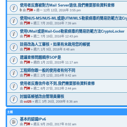
使用者反應被對方Mail Server退信,我們需要那些資料查修
由
門神
» 週一 12月 12日, 2016年 3:55 pm
使用NUS-MS/NUS-ML或是UTM/MLS勒索病毒的簡易防範方法Crypt
由
門神
» 週三 7月 20日, 2016年 7:39 am
使用UMail或是Mail-God勒索病毒的簡易防範方法CryptoLocker
由
門神
» 週二 7月 19日, 2016年 12:43 pm
註冊改為人工審核，如果有未啟用您的帳號
由
門神
» 週六 1月 9日, 2016年 8:48 am
建議查修問題順序SOP是
由
門神
» 週四 1月 22日, 2015年 11:17 am
工程師你跟一般的使用者有何不同
由
門神
» 週三 2月 12日, 2014年 9:42 am
使用者反應信件收不到,我們需要那些資料查修
由
門神
» 週二 8月 27日, 2013年 2:44 pm
討論區帳號改由管理員審核
由
ccl25
» 週三 3月 26日, 2008年 8:36 am
主題
基本的認識IPv6
由
門神
» 週五 9月 29日, 2017年 8:02 am