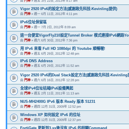
由
門神
» 週五 3月 22日, 2013年 8:17 am
Vigor 2920 IPv6的設定方法(感謝啟先科技-Kevinling提供)
由
門神
» 週一 6月 11日, 2012年 4:11 pm
IPv6位址保留區
由
門神
» 週一 7月 2日, 2012年 8:09 am
這一台便宜VigorFly210設定Tunnel Broker 模式連接IPv6網路Youtu
由
門神
» 週六 6月 30日, 2012年 7:36 pm
用 IPv6 來看 Full HD 1080dpi 的 Youtube 順暢喔!
由
門神
» 週五 6月 29日, 2012年 12:48 pm
IPv6 DNS Address
由
門神
» 週五 6月 29日, 2012年 11:52 am
Vigor 2920 IPv6的Dual Stack設定方法(感謝啟先科技-Kevinlin
由
門神
» 週六 6月 16日, 2012年 12:28 pm
全球IPv4位址枯竭IPv6設備興起
由
門神
» 週五 2月 11日, 2011年 11:13 am
NUS-MH2400G IPv6 版本 Ready 版本 51231
由
門神
» 週四 12月 31日, 2009年 12:52 pm
Windows XP 如何設定 IPv6 的位址
由
門神
» 週四 12月 31日, 2009年 12:37 pm
FortiGate 更新到3.xx後沒有 IPv6 的相關Command