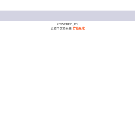
POWERED_BY
正體中文語系由
竹貓星球