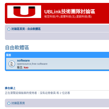
UBLink技術團隊討論區
裕笠科技(中),遠豐科技(北),鉅創科技(南)
討論區首頁
‹
自由軟體區
自由軟體區
版面
software
opensource,free software
版主:
kao
誰在線上
正在瀏覽這個版面的使用者：沒有註冊會員 和 2 位訪客
討論區首頁