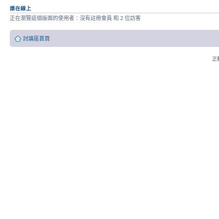
誰在線上
正在瀏覽這個版面的使用者：沒有註冊會員 和 2 位訪客
討論區首頁
正