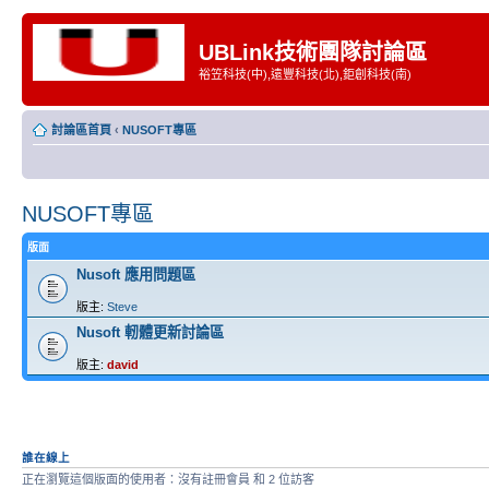
UBLink技術團隊討論區
裕笠科技(中),遠豐科技(北),鉅創科技(南)
討論區首頁
‹
NUSOFT專區
NUSOFT專區
版面
Nusoft 應用問題區
版主:
Steve
Nusoft 軔體更新討論區
版主:
david
誰在線上
正在瀏覽這個版面的使用者：沒有註冊會員 和 2 位訪客