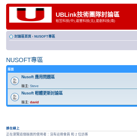
UBLink技術團隊討論區
裕笠科技(中),遠豐科技(北),鉅創科技(南)
討論區首頁
‹
NUSOFT專區
NUSOFT專區
版面
Nusoft 應用問題區
版主:
Steve
Nusoft 軔體更新討論區
版主:
david
誰在線上
正在瀏覽這個版面的使用者：沒有註冊會員 和 2 位訪客