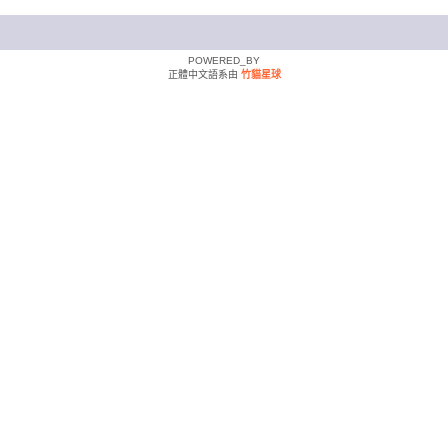
POWERED_BY
正體中文語系由
竹貓星球