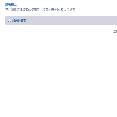
誰在線上
正在瀏覽這個版面的使用者：沒有註冊會員 和 1 位訪客
討論區首頁
正