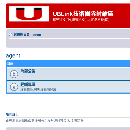
UBLink技術團隊討論區
裕笠科技(中),遠豐科技(北),鉅創科技(南)
討論區首頁
‹
agent
agent
版面
內部公告
經銷專區
經銷專區,只對經銷商開放
誰在線上
正在瀏覽這個版面的使用者：沒有註冊會員 和 3 位訪客