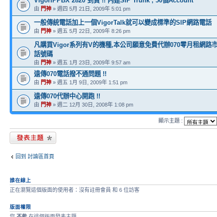
VigorIPPBX 2820 到貨 !! 內建SIP Trunk , 50個Account
由
門神
» 週四 5月 21日, 2009年 5:01 pm
一般傳統電話加上一個VigorTalk就可以變成標準的SIP網路電話
由
門神
» 週五 5月 22日, 2009年 8:26 pm
凡購買Vigor系列有V的機種,本公司願意免費代辦070零月租網路
話號碼
由
門神
» 週五 1月 23日, 2009年 9:57 am
遠傳070電話撥不通問題 !!
由
門神
» 週五 1月 9日, 2009年 1:51 pm
遠傳070代辦中心開跑 !!
由
門神
» 週二 12月 30日, 2008年 1:08 pm
顯示主題 :
發表新主題
回到 討論區首頁
誰在線上
正在瀏覽這個版面的使用者：沒有註冊會員 和 6 位訪客
版面權限
您
不能
在這個版面發表主題