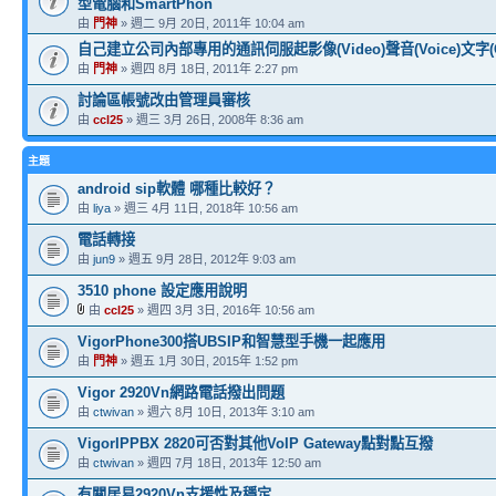
型電腦和SmartPhon
由
門神
» 週二 9月 20日, 2011年 10:04 am
自己建立公司內部專用的通訊伺服起影像(Video)聲音(Voice)文字(
由
門神
» 週四 8月 18日, 2011年 2:27 pm
討論區帳號改由管理員審核
由
ccl25
» 週三 3月 26日, 2008年 8:36 am
主題
android sip軟體 哪種比較好？
由
liya
» 週三 4月 11日, 2018年 10:56 am
電話轉接
由
jun9
» 週五 9月 28日, 2012年 9:03 am
3510 phone 設定應用說明
由
ccl25
» 週四 3月 3日, 2016年 10:56 am
VigorPhone300搭UBSIP和智慧型手機一起應用
由
門神
» 週五 1月 30日, 2015年 1:52 pm
Vigor 2920Vn網路電話撥出問題
由
ctwivan
» 週六 8月 10日, 2013年 3:10 am
VigorIPPBX 2820可否對其他VoIP Gateway點對點互撥
由
ctwivan
» 週四 7月 18日, 2013年 12:50 am
有關居易2920Vn支援性及穩定