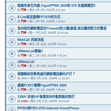
無論你身在何處,VigorIPPBX 2820和 070 永遠跟隨您!!
由
門神
» 週五 9月 3日, 2010年 2:21 pm
X-Lite設定遠傳FET070的方式
由
門神
» 週三 6月 3日, 2009年 1:15 pm
為何我的網路電話在Firewall(防火牆)後面,無法聽到對方的聲音
由
門神
» 週一 7月 20日, 2009年 10:44 am
WebCall 的新消息
由
門神
» 週五 3月 26日, 2010年 4:53 pm
UBWebCall簡報!!
由
門神
» 週二 1月 19日, 2010年 4:25 pm
UBWebCall
由
門神
» 週二 1月 19日, 2010年 9:19 am
桃園縣政府教育處的網路電話網內戶打？
由
m814
» 週日 3月 22日, 2009年 11:10 pm
感謝PCDIY報導VigorIPPBX 2820
由
門神
» 週三 9月 2日, 2009年 7:08 pm
3300V 註冊SIP後要如何作點對點的對打
由
ccl25
» 週五 8月 21日, 2009年 10:43 am
IPPBX與PBX+070+Internet+SmartPhone