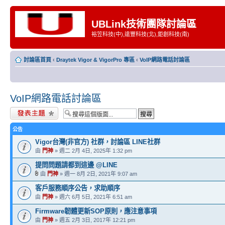
UBLink技術團隊討論區
裕笠科技(中),遠豐科技(北),鉅創科技(南)
討論區首頁
‹
Draytek Vigor & VigorPro 專區
‹
VoIP網路電話討論區
VoIP網路電話討論區
發表新主題
公告
Vigor台灣(非官方) 社群，討論區 LINE社群
由
門神
» 週二 2月 4日, 2025年 1:32 pm
提問問題請都到這邊 @LINE
由
門神
» 週一 8月 2日, 2021年 9:07 am
客戶服務順序公告，求助順序
由
門神
» 週六 6月 5日, 2021年 6:51 am
Firmware韌體更新SOP原則，應注意事項
由
門神
» 週五 2月 3日, 2017年 12:21 pm