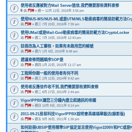
使用者反應被對方Mail Server退信,我們需要那些資料查修
由
門神
» 週一 12月 12日, 2016年 3:55 pm
使用NUS-MS/NUS-ML或是UTM/MLS勒索病毒的簡易防範方法Crypt
由
門神
» 週三 7月 20日, 2016年 7:39 am
使用UMail或是Mail-God勒索病毒的簡易防範方法CryptoLocker
由
門神
» 週二 7月 19日, 2016年 12:43 pm
註冊改為人工審核，如果有未啟用您的帳號
由
門神
» 週六 1月 9日, 2016年 8:48 am
建議查修問題順序SOP是
由
門神
» 週四 1月 22日, 2015年 11:17 am
工程師你跟一般的使用者有何不同
由
門神
» 週三 2月 12日, 2014年 9:42 am
使用者反應信件收不到,我們需要那些資料查修
由
門神
» 週二 8月 27日, 2013年 2:44 pm
VigorIPPBX讓您三分鐘內建立起通訊的帝國
由
門神
» 週日 10月 9日, 2011年 9:14 pm
2011-09-21居易科技VigorIPPBX說明會高雄福華飯店(錄影版)
由
門神
» 週五 9月 30日, 2011年 1:30 pm
如何註冊UBSIP使用標準SIP協定並且使用Vigor2200V和PC或是N