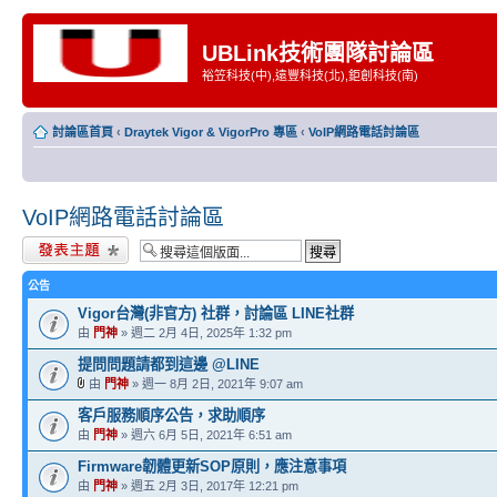
UBLink技術團隊討論區
裕笠科技(中),遠豐科技(北),鉅創科技(南)
討論區首頁
‹
Draytek Vigor & VigorPro 專區
‹
VoIP網路電話討論區
VoIP網路電話討論區
發表新主題
公告
Vigor台灣(非官方) 社群，討論區 LINE社群
由
門神
» 週二 2月 4日, 2025年 1:32 pm
提問問題請都到這邊 @LINE
由
門神
» 週一 8月 2日, 2021年 9:07 am
客戶服務順序公告，求助順序
由
門神
» 週六 6月 5日, 2021年 6:51 am
Firmware韌體更新SOP原則，應注意事項
由
門神
» 週五 2月 3日, 2017年 12:21 pm