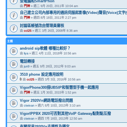
型電腦和SmartPhon
由
門神
» 週二 9月 20日, 2011年 10:04 am
自己建立公司內部專用的通訊伺服起影像(Video)聲音(Voice)文字(
由
門神
» 週四 8月 18日, 2011年 2:27 pm
討論區帳號改由管理員審核
由
ccl25
» 週三 3月 26日, 2008年 8:36 am
主題
android sip軟體 哪種比較好？
由
liya
» 週三 4月 11日, 2018年 10:56 am
電話轉接
由
jun9
» 週五 9月 28日, 2012年 9:03 am
3510 phone 設定應用說明
由
ccl25
» 週四 3月 3日, 2016年 10:56 am
VigorPhone300搭UBSIP和智慧型手機一起應用
由
門神
» 週五 1月 30日, 2015年 1:52 pm
Vigor 2920Vn網路電話撥出問題
由
ctwivan
» 週六 8月 10日, 2013年 3:10 am
VigorIPPBX 2820可否對其他VoIP Gateway點對點互撥
由
ctwivan
» 週四 7月 18日, 2013年 12:50 am
有關居易2920Vn支援性及穩定