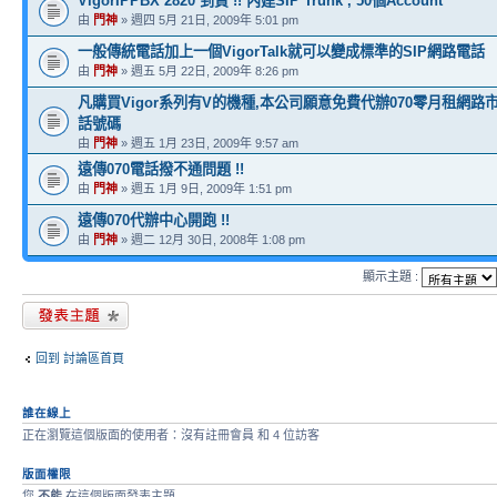
VigorIPPBX 2820 到貨 !! 內建SIP Trunk , 50個Account
由
門神
» 週四 5月 21日, 2009年 5:01 pm
一般傳統電話加上一個VigorTalk就可以變成標準的SIP網路電話
由
門神
» 週五 5月 22日, 2009年 8:26 pm
凡購買Vigor系列有V的機種,本公司願意免費代辦070零月租網路
話號碼
由
門神
» 週五 1月 23日, 2009年 9:57 am
遠傳070電話撥不通問題 !!
由
門神
» 週五 1月 9日, 2009年 1:51 pm
遠傳070代辦中心開跑 !!
由
門神
» 週二 12月 30日, 2008年 1:08 pm
顯示主題 :
發表新主題
回到 討論區首頁
誰在線上
正在瀏覽這個版面的使用者：沒有註冊會員 和 4 位訪客
版面權限
您
不能
在這個版面發表主題