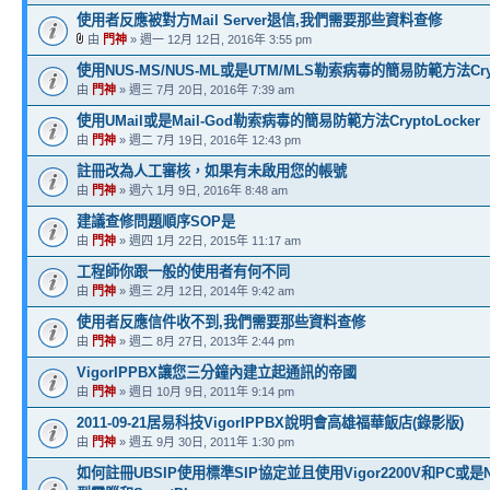
使用者反應被對方Mail Server退信,我們需要那些資料查修
由
門神
» 週一 12月 12日, 2016年 3:55 pm
使用NUS-MS/NUS-ML或是UTM/MLS勒索病毒的簡易防範方法Crypt
由
門神
» 週三 7月 20日, 2016年 7:39 am
使用UMail或是Mail-God勒索病毒的簡易防範方法CryptoLocker
由
門神
» 週二 7月 19日, 2016年 12:43 pm
註冊改為人工審核，如果有未啟用您的帳號
由
門神
» 週六 1月 9日, 2016年 8:48 am
建議查修問題順序SOP是
由
門神
» 週四 1月 22日, 2015年 11:17 am
工程師你跟一般的使用者有何不同
由
門神
» 週三 2月 12日, 2014年 9:42 am
使用者反應信件收不到,我們需要那些資料查修
由
門神
» 週二 8月 27日, 2013年 2:44 pm
VigorIPPBX讓您三分鐘內建立起通訊的帝國
由
門神
» 週日 10月 9日, 2011年 9:14 pm
2011-09-21居易科技VigorIPPBX說明會高雄福華飯店(錄影版)
由
門神
» 週五 9月 30日, 2011年 1:30 pm
如何註冊UBSIP使用標準SIP協定並且使用Vigor2200V和PC或是N