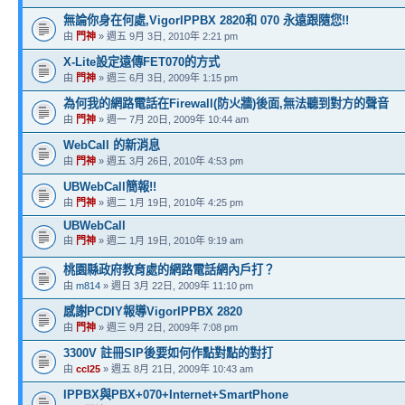
無論你身在何處,VigorIPPBX 2820和 070 永遠跟隨您!!
由
門神
» 週五 9月 3日, 2010年 2:21 pm
X-Lite設定遠傳FET070的方式
由
門神
» 週三 6月 3日, 2009年 1:15 pm
為何我的網路電話在Firewall(防火牆)後面,無法聽到對方的聲音
由
門神
» 週一 7月 20日, 2009年 10:44 am
WebCall 的新消息
由
門神
» 週五 3月 26日, 2010年 4:53 pm
UBWebCall簡報!!
由
門神
» 週二 1月 19日, 2010年 4:25 pm
UBWebCall
由
門神
» 週二 1月 19日, 2010年 9:19 am
桃園縣政府教育處的網路電話網內戶打？
由
m814
» 週日 3月 22日, 2009年 11:10 pm
感謝PCDIY報導VigorIPPBX 2820
由
門神
» 週三 9月 2日, 2009年 7:08 pm
3300V 註冊SIP後要如何作點對點的對打
由
ccl25
» 週五 8月 21日, 2009年 10:43 am
IPPBX與PBX+070+Internet+SmartPhone