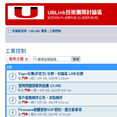
UBLink技術團隊討論區
裕笠科技(中),遠豐科技(北),鉅創科技(南)
討論區首頁
‹
UBLINK 專區
‹
工業控制
工業控制
發表新主題
公告
Vigor台灣(非官方) 社群，討論區 LINE社群
由
門神
» 週二 2月 4日, 2025年 1:32 pm
提問問題請都到這邊 @LINE
由
門神
» 週一 8月 2日, 2021年 9:07 am
客戶服務順序公告，求助順序
由
門神
» 週六 6月 5日, 2021年 6:51 am
Firmware韌體更新SOP原則，應注意事項
由
門神
» 週五 2月 3日, 2017年 12:21 pm