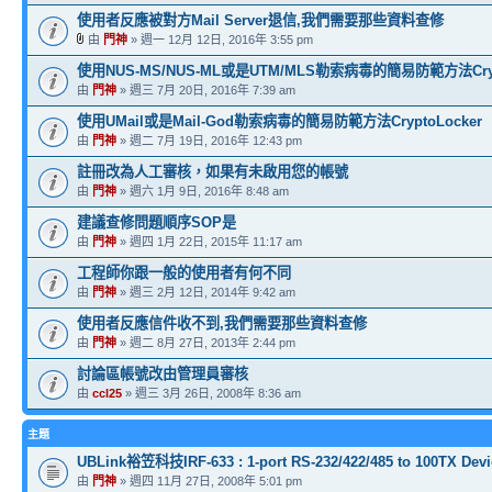
使用者反應被對方Mail Server退信,我們需要那些資料查修
由
門神
» 週一 12月 12日, 2016年 3:55 pm
使用NUS-MS/NUS-ML或是UTM/MLS勒索病毒的簡易防範方法Crypt
由
門神
» 週三 7月 20日, 2016年 7:39 am
使用UMail或是Mail-God勒索病毒的簡易防範方法CryptoLocker
由
門神
» 週二 7月 19日, 2016年 12:43 pm
註冊改為人工審核，如果有未啟用您的帳號
由
門神
» 週六 1月 9日, 2016年 8:48 am
建議查修問題順序SOP是
由
門神
» 週四 1月 22日, 2015年 11:17 am
工程師你跟一般的使用者有何不同
由
門神
» 週三 2月 12日, 2014年 9:42 am
使用者反應信件收不到,我們需要那些資料查修
由
門神
» 週二 8月 27日, 2013年 2:44 pm
討論區帳號改由管理員審核
由
ccl25
» 週三 3月 26日, 2008年 8:36 am
主題
UBLink裕笠科技IRF-633 : 1-port RS-232/422/485 to 100TX Devi
由
門神
» 週四 11月 27日, 2008年 5:01 pm