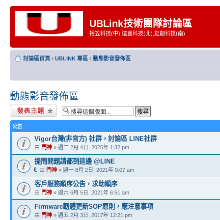
UBLink技術團隊討論區
裕笠科技(中),遠豐科技(北),鉅創科技(南)
討論區首頁
‹
UBLINK 專區
‹
動態影音發佈區
動態影音發佈區
發表新主題
公告
Vigor台灣(非官方) 社群，討論區 LINE社群
由
門神
» 週二 2月 4日, 2025年 1:32 pm
提問問題請都到這邊 @LINE
由
門神
» 週一 8月 2日, 2021年 9:07 am
客戶服務順序公告，求助順序
由
門神
» 週六 6月 5日, 2021年 6:51 am
Firmware韌體更新SOP原則，應注意事項
由
門神
» 週五 2月 3日, 2017年 12:21 pm