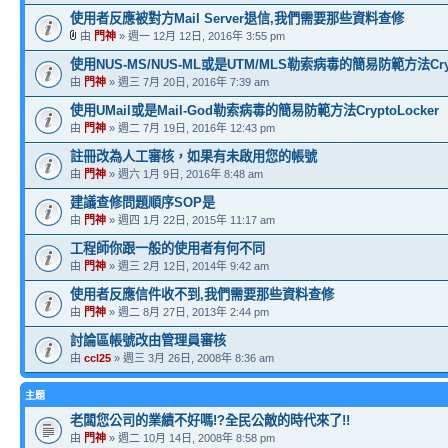
使用者反應被對方Mail Server退信,我們需要那些資料查修
由
門神
» 週一 12月 12日, 2016年 3:55 pm
使用NUS-MS/NUS-ML或是UTM/MLS勒索病毒的簡易防範方法Crypt
由
門神
» 週三 7月 20日, 2016年 7:39 am
使用UMail或是Mail-God勒索病毒的簡易防範方法CryptoLocker
由
門神
» 週二 7月 19日, 2016年 12:43 pm
註冊改為人工審核，如果有未啟用您的帳號
由
門神
» 週六 1月 9日, 2016年 8:48 am
建議查修問題順序SOP是
由
門神
» 週四 1月 22日, 2015年 11:17 am
工程師你跟一般的使用者有何不同
由
門神
» 週三 2月 12日, 2014年 9:42 am
使用者反應信件收不到,我們需要那些資料查修
由
門神
» 週二 8月 27日, 2013年 2:44 pm
討論區帳號改由管理員審核
由
ccl25
» 週三 3月 26日, 2008年 8:36 am
主題
老闆您公司的業績不好嗎!?全民公敵的時代來了!!
由
門神
» 週二 10月 14日, 2008年 8:58 pm