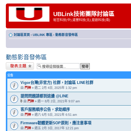
UBLink技術團隊討論區
裕笠科技(中),遠豐科技(北),鉅創科技(南)
討論區首頁
‹
UBLINK 專區
‹
動態影音發佈區
動態影音發佈區
發表新主題
公告
Vigor台灣(非官方) 社群，討論區 LINE社群
由
門神
» 週二 2月 4日, 2025年 1:32 pm
提問問題請都到這邊 @LINE
由
門神
» 週一 8月 2日, 2021年 9:07 am
客戶服務順序公告，求助順序
由
門神
» 週六 6月 5日, 2021年 6:51 am
Firmware韌體更新SOP原則，應注意事項
由
門神
» 週五 2月 3日, 2017年 12:21 pm