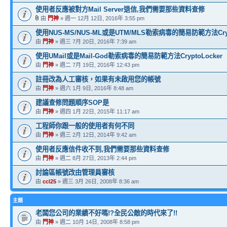
使用者反應被對方Mail Server退信,我們需要那些資料查修
由
門神
» 週一 12月 12日, 2016年 3:55 pm
使用NUS-MS/NUS-ML或是UTM/MLS勒索病毒的簡易防範方法Crypt
由
門神
» 週三 7月 20日, 2016年 7:39 am
使用UMail或是Mail-God勒索病毒的簡易防範方法CryptoLocker
由
門神
» 週二 7月 19日, 2016年 12:43 pm
註冊改為人工審核，如果有未啟用您的帳號
由
門神
» 週六 1月 9日, 2016年 8:48 am
建議查修問題順序SOP是
由
門神
» 週四 1月 22日, 2015年 11:17 am
工程師你跟一般的使用者有何不同
由
門神
» 週三 2月 12日, 2014年 9:42 am
使用者反應信件收不到,我們需要那些資料查修
由
門神
» 週二 8月 27日, 2013年 2:44 pm
討論區帳號改由管理員審核
由
ccl25
» 週三 3月 26日, 2008年 8:36 am
主題
老闆您公司的業績不好嗎!?全民公敵的時代來了!!
由
門神
» 週二 10月 14日, 2008年 8:58 pm