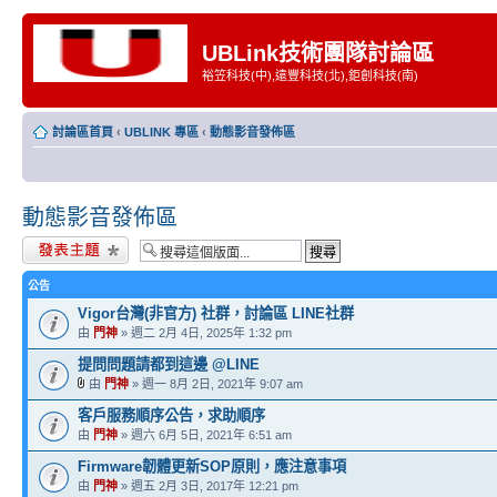
UBLink技術團隊討論區
裕笠科技(中),遠豐科技(北),鉅創科技(南)
討論區首頁
‹
UBLINK 專區
‹
動態影音發佈區
動態影音發佈區
發表新主題
公告
Vigor台灣(非官方) 社群，討論區 LINE社群
由
門神
» 週二 2月 4日, 2025年 1:32 pm
提問問題請都到這邊 @LINE
由
門神
» 週一 8月 2日, 2021年 9:07 am
客戶服務順序公告，求助順序
由
門神
» 週六 6月 5日, 2021年 6:51 am
Firmware韌體更新SOP原則，應注意事項
由
門神
» 週五 2月 3日, 2017年 12:21 pm