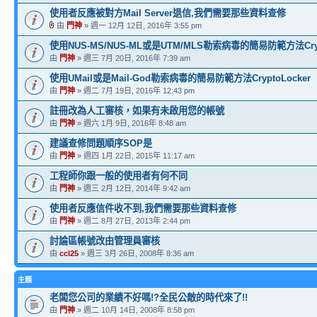
使用者反應被對方Mail Server退信,我們需要那些資料查修
由
門神
» 週一 12月 12日, 2016年 3:55 pm
使用NUS-MS/NUS-ML或是UTM/MLS勒索病毒的簡易防範方法Crypt
由
門神
» 週三 7月 20日, 2016年 7:39 am
使用UMail或是Mail-God勒索病毒的簡易防範方法CryptoLocker
由
門神
» 週二 7月 19日, 2016年 12:43 pm
註冊改為人工審核，如果有未啟用您的帳號
由
門神
» 週六 1月 9日, 2016年 8:48 am
建議查修問題順序SOP是
由
門神
» 週四 1月 22日, 2015年 11:17 am
工程師你跟一般的使用者有何不同
由
門神
» 週三 2月 12日, 2014年 9:42 am
使用者反應信件收不到,我們需要那些資料查修
由
門神
» 週二 8月 27日, 2013年 2:44 pm
討論區帳號改由管理員審核
由
ccl25
» 週三 3月 26日, 2008年 8:36 am
主題
老闆您公司的業績不好嗎!?全民公敵的時代來了!!
由
門神
» 週二 10月 14日, 2008年 8:58 pm