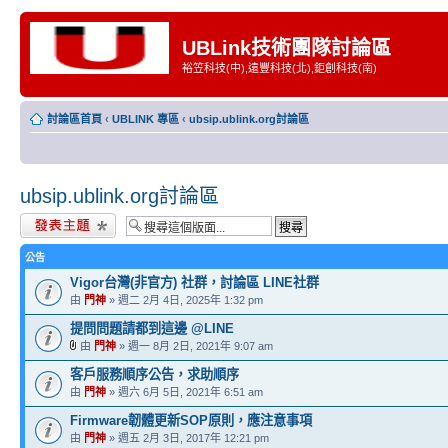
UBLink技術團隊討論區
裕笠科技(中),遠豐科技(北),鉅創科技(南)
討論區首頁
‹
UBLINK 專區
‹
ubsip.ublink.org討論區
ubsip.ublink.org討論區
發表新主題
公告
Vigor台灣(非官方) 社群，討論區 LINE社群
由
門神
» 週二 2月 4日, 2025年 1:32 pm
提問問題請都到這邊 @LINE
由
門神
» 週一 8月 2日, 2021年 9:07 am
客戶服務順序公告，求助順序
由
門神
» 週六 6月 5日, 2021年 6:51 am
Firmware韌體更新SOP原則，應注意事項
由
門神
» 週五 2月 3日, 2017年 12:21 pm