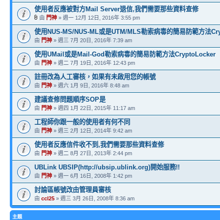
使用者反應被對方Mail Server退信,我們需要那些資料查修
由
門神
» 週一 12月 12日, 2016年 3:55 pm
使用NUS-MS/NUS-ML或是UTM/MLS勒索病毒的簡易防範方法Crypt
由
門神
» 週三 7月 20日, 2016年 7:39 am
使用UMail或是Mail-God勒索病毒的簡易防範方法CryptoLocker
由
門神
» 週二 7月 19日, 2016年 12:43 pm
註冊改為人工審核，如果有未啟用您的帳號
由
門神
» 週六 1月 9日, 2016年 8:48 am
建議查修問題順序SOP是
由
門神
» 週四 1月 22日, 2015年 11:17 am
工程師你跟一般的使用者有何不同
由
門神
» 週三 2月 12日, 2014年 9:42 am
使用者反應信件收不到,我們需要那些資料查修
由
門神
» 週二 8月 27日, 2013年 2:44 pm
UBLink UBSIP(http://ubsip.ublink.org)開始服務!!
由
門神
» 週一 6月 16日, 2008年 1:42 pm
討論區帳號改由管理員審核
由
ccl25
» 週三 3月 26日, 2008年 8:36 am
主題