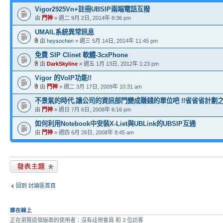
Vigor2925Vn+註冊UBSIP兩端電話互撥
由
門神
» 週二 9月 2日, 2014年 8:36 pm
UMAIL系統異常訊息
由
heysochen
» 週三 5月 14日, 2014年 11:45 pm
免費 SIP Clinet 軟體-3cxPhone
由
DarkSkyline
» 週五 1月 13日, 2012年 1:23 pm
Vigor 的VoIP功能!!
由
門神
» 週二 3月 17日, 2009年 10:31 am
不景氣的時代,讓公司的資訊部門變成賺錢的單位吧 !!省省省計劃之一
由
門神
» 週日 7月 6日, 2008年 6:16 pm
如何利用Notebook中安裝X-Liet與UBLink的UBSIP互通
由
門神
» 週四 6月 26日, 2008年 8:45 am
發表新主題
回到 討論區首頁
誰在線上
正在瀏覽這個版面的使用者：沒有註冊會員 和 3 位訪客