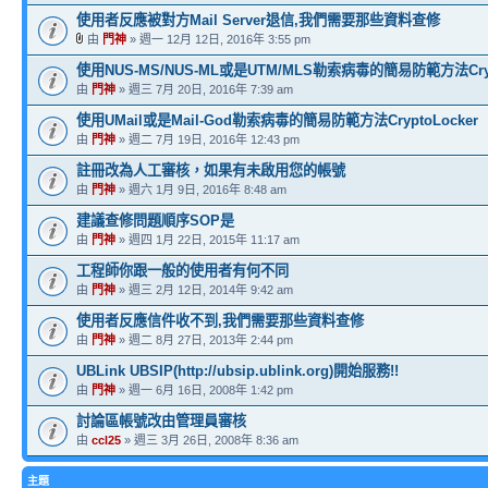
使用者反應被對方Mail Server退信,我們需要那些資料查修
由
門神
» 週一 12月 12日, 2016年 3:55 pm
使用NUS-MS/NUS-ML或是UTM/MLS勒索病毒的簡易防範方法Crypt
由
門神
» 週三 7月 20日, 2016年 7:39 am
使用UMail或是Mail-God勒索病毒的簡易防範方法CryptoLocker
由
門神
» 週二 7月 19日, 2016年 12:43 pm
註冊改為人工審核，如果有未啟用您的帳號
由
門神
» 週六 1月 9日, 2016年 8:48 am
建議查修問題順序SOP是
由
門神
» 週四 1月 22日, 2015年 11:17 am
工程師你跟一般的使用者有何不同
由
門神
» 週三 2月 12日, 2014年 9:42 am
使用者反應信件收不到,我們需要那些資料查修
由
門神
» 週二 8月 27日, 2013年 2:44 pm
UBLink UBSIP(http://ubsip.ublink.org)開始服務!!
由
門神
» 週一 6月 16日, 2008年 1:42 pm
討論區帳號改由管理員審核
由
ccl25
» 週三 3月 26日, 2008年 8:36 am
主題