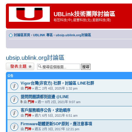
UBLink技術團隊討論區
裕笠科技(中),遠豐科技(北),鉅創科技(南)
討論區首頁
‹
UBLINK 專區
‹
ubsip.ublink.org討論區
ubsip.ublink.org討論區
發表新主題
公告
Vigor台灣(非官方) 社群，討論區 LINE社群
由
門神
» 週二 2月 4日, 2025年 1:32 pm
提問問題請都到這邊 @LINE
由
門神
» 週一 8月 2日, 2021年 9:07 am
客戶服務順序公告，求助順序
由
門神
» 週六 6月 5日, 2021年 6:51 am
Firmware韌體更新SOP原則，應注意事項
由
門神
» 週五 2月 3日, 2017年 12:21 pm