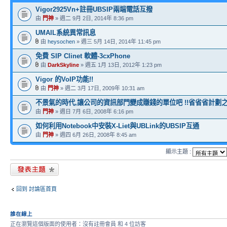
Vigor2925Vn+註冊UBSIP兩端電話互撥
由
門神
» 週二 9月 2日, 2014年 8:36 pm
UMAIL系統異常訊息
由
heysochen
» 週三 5月 14日, 2014年 11:45 pm
免費 SIP Clinet 軟體-3cxPhone
由
DarkSkyline
» 週五 1月 13日, 2012年 1:23 pm
Vigor 的VoIP功能!!
由
門神
» 週二 3月 17日, 2009年 10:31 am
不景氣的時代,讓公司的資訊部門變成賺錢的單位吧 !!省省省計劃之一
由
門神
» 週日 7月 6日, 2008年 6:16 pm
如何利用Notebook中安裝X-Liet與UBLink的UBSIP互通
由
門神
» 週四 6月 26日, 2008年 8:45 am
顯示主題 :
發表新主題
回到 討論區首頁
誰在線上
正在瀏覽這個版面的使用者：沒有註冊會員 和 4 位訪客